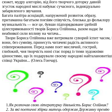
сюжет, мудру алегорію, від його творчого доторку давній
згусток народної мислі набуває сучасного, індивідуально
забарвленого звучання.
Багата палітра асоціацій, напружений розвиток образу,
притаманна багатьом поезіям співучість, близька до фольклору
музикальність — все це, бувши підпорядковане ідейній
цілеспрямованості творів Бориса Олійника, разом надає їм
неабиякої сили впливу на читача...
Твори Бориса Олійника вже витримали суворий іспит часом, 
вони, без сумніву, принесуть читачеві радість активного
співпереживання. Перед нами поет мислячий, гострий,
глибокий, чия творчість нині стає поряд із тими художніми
цінностями, що їх подарували своєму народові найталановитіш
співці України... (Олесь Гончар).
1.
Як розпочав свою літературну діяльність Борис Олійник?
2. За які поетичні збірки митець одержав Державну премію