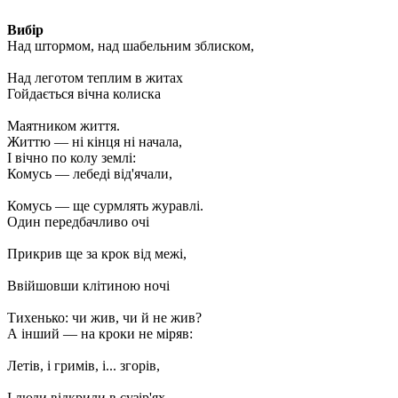
Вибір
Над штормом, над шабельним зблиском,
Над леготом теплим в житах
Гойдається вічна колиска
Маятником життя.
Життю — ні кінця ні начала,
І вічно по колу землі:
Комусь — лебеді від'ячали,
Комусь — ще сурмлять журавлі.
Один передбачливо очі
Прикрив ще за крок від межі,
Ввійшовши клітиною ночі
Тихенько: чи жив, чи й не жив?
А інший — на кроки не міряв:
Летів, і гримів, і... згорів,
І люди відкрили в сузір'ях