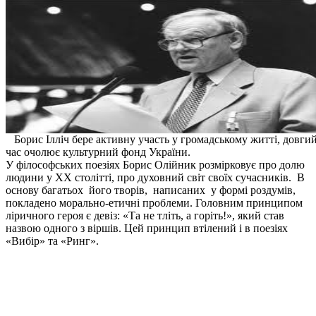
Борис Ілліч бере активну участь у громадському житті, довги
час очолює культурний фонд України.
У філософських поезіях Борис Олійник розмірковує про долю
людини у XX столітті, про духовний світ своїх сучасників. В
основу багатьох його творів, написаних у формі роздумів,
покладено морально-етичні проблеми. Головним принципом
ліричного героя є девіз: «Та не тліть, а горіть!», який став
назвою одного з віршів. Цей принцип втілений і в поезіях
«Вибір» та «Ринг».