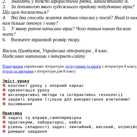
2. Знайдіть у тексті афористичні рядки, запам'ятайте їх.
3. За допомогою якого художнього прийому побудовано вірш?
Що цим досягається?
4. Які два способи життя людини описані у поезії? Який із ни
вам більше імпонує і чому?
5. У якому ритмі написано вірш? Чого таким чином досягає
поет?
6. Визначте віршовий розмір твору.
Василь Цимбалюк, Українська література , 8 клас.
Надіслано читачами з інтернет-сайту
Планування
української літератури,
підручники та книги
з літератури 8 класу
курси та завдання
з літератури для 8 класу
Зміст уроку
 оцінювання 

Практика
 домашнє завдання 
