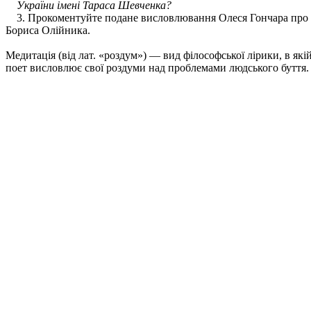
України імені Тараса Шевченка?
3. Прокоментуйте подане висловлювання Олеся Гончара про
Бориса Олійника.
Медитація (від лат. «роздум») — вид філософської лірики, в які
поет висловлює свої роздуми над проблемами людського буття.