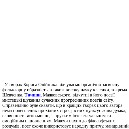
У творах Бориса Олійника відчуваємо органічно засвоєну
фольклорну образність, а також високу науку класики, зокрема
Шевченка,
Тичини
, Маяковського, відчутні в його поезії
мистецькі шукання сучасних прогресивних поетів світу.
Справедливо буде сказати, що в кращих творах цього автора
нема полегшених прохідних строф, в них пульсує жива думка,
слово поета ясно-мовне, з пругким інтелектуальним та
емоційним наповненням. Маючи нахил до філософських
роздумів, поет охоче використовує народну притчу, мандрівний