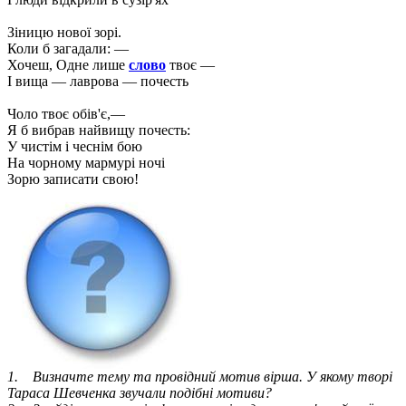
Зіницю нової зорі.
Коли б загадали: —
Хочеш, Одне лише
слово
твоє —
І вища — лаврова — почесть
Чоло твоє обів'є,—
Я б вибрав найвищу почесть:
У чистім і чеснім бою
На чорному мармурі ночі
Зорю записати свою!
1. Визначте тему та провідний мотив вірша. У якому творі
Тараса Шевченка звучали подібні мотиви?