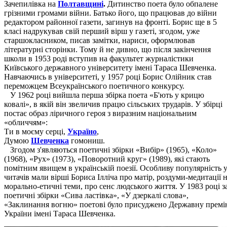
Зачепилівка на
Полтавщині
.
Дитинство поета було обпалене
грізними громами війни. Батько його, що працював до війни
редактором районної газети, загинув на фронті. Борис ще в 5
класі надрукував свій перший вірш у газеті, згодом, уже
старшокласником, писав замітки, нариси, оформлював
літературні сторінки. Тому й не дивно, що після закінчення
школи в 1953 роді вступив на факультет журналістики
Київського державного університету імені Тараса Шевченка.
Навчаючись в університеті, у 1957 році Борис Олійник став
переможцем Всеукраїнського поетичного конкурсу.
У 1962 році вийшла перша збірка поета «Б'ють у крицю
ковалі», в якій він звеличив працю сільських трударів. У збірці
постає образ ліричного героя з виразним національним
«обличчям»:
Ти в моєму серці,
Україно
,
Думою
Шевченка
гомониш.
Згодом з'являються поетичні збірки «Вибір» (1965), «Коло»
(1968), «Рух» (1973), «Поворотний круг» (1989), які стають
помітним явищем в українській поезії. Особливу популярність 
читачів мали вірші Бориса Ілліча про матір, роздуми-медитації 
морально-етичні теми, про сенс людського життя. У 1983 році з
поетичні збірки «Сива ластівка», «У дзеркалі слова»,
«Заклинання вогню» поетові було присуджено Державну прем
України імені Тараса Шевченка.