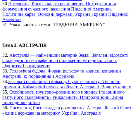
30.
Населення, його склад та розміщення. Походження та
формування сучасного населення Південної Америки.
Політична карта. Основні держави. Україна і країни Південної
Америки
31. Узагальнення з теми “ПІВДЕННА АМЕРИКА”.
Тема 3. АВСТРАЛІЯ
32
.
Австралія — найменший материк Землі. Загальні відомості.
Своєрідність географічного положення материка. Історія
відкриття і дослідження
33
.
Геологічна будова. Форми рельєфу та корисні копалини
Австралії, їх порівняння з Африкою
34.
Загальні особливості клімату. Сухість клімату, її основні
причини. Кліматичні пояси та області Австралії. Води суходолу
35
.
Особливості ґрунтово–рослинного покриву і тваринного
світу, його своєрідність і унікальність. Природні зони. Зміна
природи людиною
36
.
Населення, його склад та розміщення. Австралійський Союз
- єдина держава на материку. Україна і Австралія