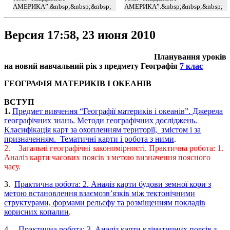
АМЕРИКА”.&nbsp;&nbsp;&nbsp;
АМЕРИКА”.&nbsp;&nbsp;&nbsp;
Версия 17:58, 23 июня 2010
Планування уроків
на новий навчальний рік з предмету Географія
7 клас
ГЕОГРАФІЯ МАТЕРИКІВ І ОКЕАНІВ
ВСТУП
1.
Предмет вивчення “Географії материків і океанів”. Джерела
географічних знань. Методи географічних досліджень.
Класифікація карт за охопленням території, змістом і за
призначенням. Тематичні карти і робота з ними
.
2. Загальні географічні закономірності. Практична робота: 1.
Аналіз карти часових поясів з метою визначення поясного
часу.
3.
Практична робота: 2. Аналіз карти будови земної кори з
метою встановлення взаємозв’язків між тектонічними
структурами, формами рельєфу та розміщенням покладів
корисних копалин
.
4.
Практична робота: 3. Аналіз карти кліматичних поясів з