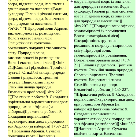
-
+
озера, підземні води, їх значення
озера, підземні води, їх значення
для природи та населення|Води
для природи та населення|Води
суходолу. Головні річкові системи,
суходолу. Головні річкові системи,
озера, підземні води, їх значення
озера, підземні води, їх значення
для природи та населення.]]
для природи та населення.]]
<br>20'''. '''[[Природні зони Африки,
<br>20'''. '''[[Природні зони Африки,
закономірності їх розміщення.
закономірності їх розміщення.
Вологі екваторіальні ліси|
Вологі екваторіальні ліси|
Специфічність ґрунтово-
Специфічність ґрунтово-
рослинного покриву і тваринного
рослинного покриву і тваринного
світу. Природні зони,
світу. Природні зони,
закономірності їх розміщення.
закономірності їх розміщення.
Вологі екваторіальні ліси.]] <br>
Вологі екваторіальні ліси.]] <br>
21.[[Савани і рідколісся. Тропічні
21.[[Савани і рідколісся. Тропічні
пустелі. Стихійні явища природи|
пустелі. Стихійні явища природи|
Савани і рідколісся. Тропічні
Савани і рідколісся. Тропічні
пустелі. Національні парки.
пустелі. Національні парки.
Стихійні явища природи.
Стихійні явища природи.
Екологічні проблеми]] <br> 22'''.
Екологічні проблеми]] <br> 22'''.
'''[[Практична робота: 9. Складання
'''[[Практична робота: 9. Складання
порівняльної характеристики двох
порівняльної характеристики двох
природних зон Африки (за
природних зон Африки (за
вибором)|Практична робота: 9.
вибором)|Практична робота: 9.
Складання порівняльної
Складання порівняльної
характеристики двох природних
характеристики двох природних
зон Африки (за вибором)]] <br> 23'''.
зон Африки (за вибором)]] <br> 23'''.
'''[[Населення Африки. Сучасна
'''[[Населення Африки. Сучасна
політична карта.|Населення.
політична карта.|Населення.