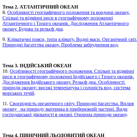
Тема 2. АТЛАНТИЧНИЙ ОКЕАН
8.
Особливості географічного положення та кордони океану.
Спільні та відмінні риси в географічному положенні
Атлантичного і Тихого океанів. Дослідження Атлантичного
океану. Будова та рельєф дна
.
9.
Кліматичні пояси, типи клімату. Водні маси. Органічний світ
Природні багатства океану. Проблема забруднення вод
.
Тема 3. ІНДІЙСЬКИЙ ОКЕАН
10.
Особливості географічного положення. Спільні та відмінні
риси в географічному положенні Індійського і Тихого океанів.
Дослідження Індійського океану. Рельєф дна. Особливості
природи океану: високі температура і солоність вод, система
морських течій
.
11.
Своєрідність органічного світу. Природні багатства. Вплив
океану на природу материка в прибережній частині. Види
господарської діяльності в океані. Охорона природи океану
.
Тема 4. ПІВНІЧНИЙ ЛЬОДОВИТИЙ ОКЕАН