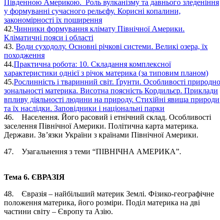
Південною Америкою. Роль вулканізму та давнього зледеніння
у формуванні сучасного рельєфу. Корисні копалини,
закономірності їх поширення
42.
Чинники формування клімату Північної Америки.
Кліматичні пояси і області
43.
Води суходолу. Основні річкові системи. Великі озера, їх
походження
44.
Практична робота: 10. Складання комплексної
характеристики однієї з річок материка (за типовим планом)
45.
Рослинність і тваринний світ. Ґрунти. Особливості природно
зональності материка. Висотна поясність Кордильєр. Приклади
впливу діяльності людини на природу. Стихійні явища природи
та їх наслідки. Заповідники і національні парки
46. Населення. Його расовий і етнічний склад. Особливості
заселення Північної Америки. Політична карта материка.
Держави. Зв’язки України з країнами Північної Америки.
47. Узагальнення з теми “ПІВНІЧНА АМЕРИКА”.
Тема 6. ЄВРАЗІЯ
48. Євразія – найбільший материк Землі. Фізико-географічне
положення материка, його розміри. Поділ материка на дві
частини світу – Європу та Азію.