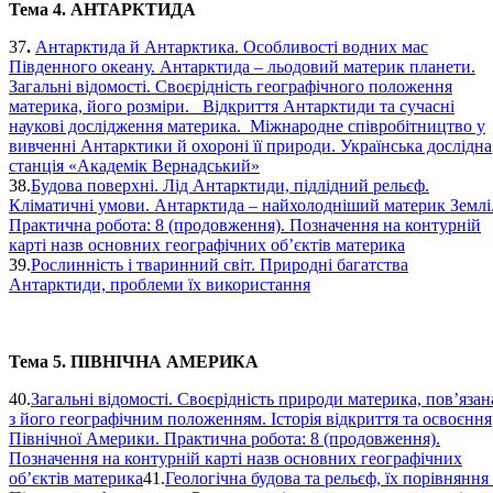
Тема 4. АНТАРКТИДА
37
.
Антарктида й Антарктика. Особливості водних мас
Південного океану. Антарктида – льодовий материк планети.
Загальні відомості. Своєрідність географічного положення
материка, його розміри. Відкриття Антарктиди та сучасні
наукові дослідження материка. Міжнародне співробітництво у
вивченні Антарктики й охороні її природи. Українська дослідна
станція «Академік Вернадський»
38.
Будова поверхні. Лід Антарктиди, підлідний рельєф.
Кліматичні умови. Антарктида – найхолодніший материк Землі
Практична робота: 8 (продовження). Позначення на контурній
карті назв основних географічних об’єктів материка
39.
Рослинність і тваринний світ. Природні багатства
Антарктиди, проблеми їх використання
Тема 5. ПІВНІЧНА АМЕРИКА
40.
Загальні відомості. Своєрідність природи материка, пов’язан
з його географічним положенням. Історія відкриття та освоєння
Північної Америки. Практична робота: 8 (продовження).
Позначення на контурній карті назв основних географічних
об’єктів материка
41.
Геологічна будова та рельєф, їх порівняння 