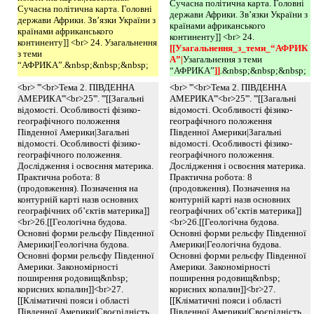
Сучасна політична карта. Головні
Сучасна політична карта. Головні
держави Африки. Зв’язки України з
держави Африки. Зв’язки України з
країнами африканського
країнами африканського
континенту]] <br> 24.
континенту]] <br> 24. Узагальнення
[[Узагальнення_з_теми_“АФРИК
з теми
А”|
Узагальнення з теми
“АФРИКА”.&nbsp;&nbsp;&nbsp;
“АФРИКА”
]]
.&nbsp;&nbsp;&nbsp;
<br> '''<br>Тема 2. ПІВДЕННА
<br> '''<br>Тема 2. ПІВДЕННА
АМЕРИКА'''<br>25'''. '''[[Загальні
АМЕРИКА'''<br>25'''. '''[[Загальні
відомості. Особливості фізико-
відомості. Особливості фізико-
географічного положення
географічного положення
Південної Америки|Загальні
Південної Америки|Загальні
відомості. Особливості фізико-
відомості. Особливості фізико-
географічного положення.
географічного положення.
Дослідження і освоєння материка.
Дослідження і освоєння материка.
Практична робота: 8
Практична робота: 8
(продовження). Позначення на
(продовження). Позначення на
контурній карті назв основних
контурній карті назв основних
географічних об’єктів материка]]
географічних об’єктів материка]]
<br>26.[[Геологічна будова.
<br>26.[[Геологічна будова.
Основні форми рельєфу Південної
Основні форми рельєфу Південної
Америки|Геологічна будова.
Америки|Геологічна будова.
Основні форми рельєфу Південної
Основні форми рельєфу Південної
Америки. Закономірності
Америки. Закономірності
поширення родовищ&nbsp;
поширення родовищ&nbsp;
корисних копалин]]<br>27.
корисних копалин]]<br>27.
[[Кліматичні пояси і області
[[Кліматичні пояси і області
Південної Америки|Своєрідність
Південної Америки|Своєрідність