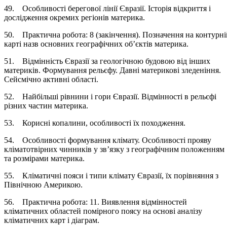
49. Особливості берегової лінії Євразії. Історія відкриття і
дослідження окремих регіонів материка.
50. Практична робота: 8 (закінчення). Позначення на контурні
карті назв основних географічних об’єктів материка.
51. Відмінність Євразії за геологічною будовою від інших
материків. Формування рельєфу. Давні материкові зледеніння.
Сейсмічно активні області.
52. Найбільші рівнини і гори Євразії. Відмінності в рельєфі
різних частин материка.
53. Корисні копалини, особливості їх походження.
54. Особливості формування клімату. Особливості прояву
кліматотвірних чинників у зв’язку з географічним положенням
та розмірами материка.
55. Кліматичні пояси і типи клімату Євразії, їх порівняння з
Північною Америкою.
56. Практична робота: 11. Виявлення відмінностей
кліматичних областей помірного поясу на основі аналізу
кліматичних карт і діаграм.