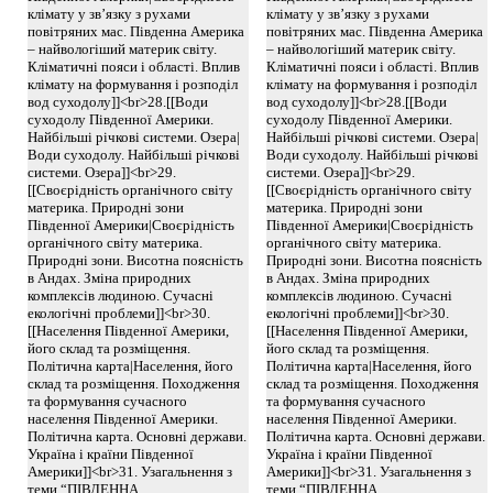
клімату у зв’язку з рухами
клімату у зв’язку з рухами
повітряних мас. Південна Америка
повітряних мас. Південна Америка
– найвологіший материк світу.
– найвологіший материк світу.
Кліматичні пояси і області. Вплив
Кліматичні пояси і області. Вплив
клімату на формування і розподіл
клімату на формування і розподіл
вод суходолу]]<br>28.[[Води
вод суходолу]]<br>28.[[Води
суходолу Південної Америки.
суходолу Південної Америки.
Найбільші річкові системи. Озера|
Найбільші річкові системи. Озера|
Води суходолу. Найбільші річкові
Води суходолу. Найбільші річкові
системи. Озера]]<br>29.
системи. Озера]]<br>29.
[[Своєрідність органічного світу
[[Своєрідність органічного світу
материка. Природні зони
материка. Природні зони
Південної Америки|Своєрідність
Південної Америки|Своєрідність
органічного світу материка.
органічного світу материка.
Природні зони. Висотна поясність
Природні зони. Висотна поясність
в Андах. Зміна природних
в Андах. Зміна природних
комплексів людиною. Сучасні
комплексів людиною. Сучасні
екологічні проблеми]]<br>30.
екологічні проблеми]]<br>30.
[[Населення Південної Америки,
[[Населення Південної Америки,
його склад та розміщення.
його склад та розміщення.
Політична карта|Населення, його
Політична карта|Населення, його
склад та розміщення. Походження
склад та розміщення. Походження
та формування сучасного
та формування сучасного
населення Південної Америки.
населення Південної Америки.
Політична карта. Основні держави.
Політична карта. Основні держави.
Україна і країни Південної
Україна і країни Південної
Америки]]<br>31. Узагальнення з
Америки]]<br>31. Узагальнення з
теми “ПІВДЕННА
теми “ПІВДЕННА