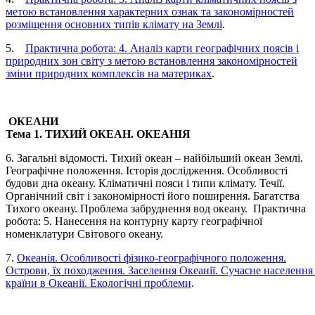
метою встановлення характерних ознак та закономірностей
розміщення основних типів клімату на Землі
.
5.
Практична робота: 4. Аналіз карти географічних поясів і
природних зон світу з метою встановлення закономірностей
зміни природних комплексів на материках
.
ОКЕАНИ
Тема 1. ТИХИЙ ОКЕАН. ОКЕАНІЯ
6. Загальні відомості. Тихий океан – найбільший океан Землі.
Географічне положення. Історія дослідження. Особливості
будови дна океану. Кліматичні пояси і типи клімату. Течії.
Органічний світ і закономірності його поширення. Багатства
Тихого океану. Проблема забруднення вод океану. Практична
робота: 5. Нанесення на контурну карту географічної
номенклатури Світового океану.
7.
Океанія. Особливості фізико-географічного положення.
Острови, їх походження. Заселення Океанії. Сучасне населення 
країни в Океанії. Екологічні проблеми
.