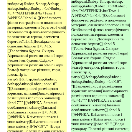
вибором).&nbsp;&nbsp;&nbsp;
вибором).&nbsp;&nbsp;&nbsp;
&nbsp;&nbsp;&nbsp; <br>&nbsp;
&nbsp;&nbsp;&nbsp; <br>&nbsp;
<br>'''МАТЕРИКИ<br>Тема 1.
<br>'''МАТЕРИКИ<br>Тема 1.
АФРИКА'''<br>14. [[Особливості
АФРИКА'''<br>14. [[Особливості
фізико-географічного положення
фізико-географічного положення
материка, елементи берегової лінії|
материка, елементи берегової лінії|
Особливості фізико-географічного
Особливості фізико-географічного
положення материка, елементи
положення материка, елементи
берегової лінії. Дослідження та
берегової лінії. Дослідження та
освоєння Африки]].<br>15.
освоєння Африки]].<br>15.
[[Геологічна будова. Східно-
[[Геологічна будова. Східно-
Африканські розломи земної кори|
Африканські розломи земної кори|
Геологічна будова. Східно-
Геологічна будова. Східно-
Африканські розломи земної кори.
Африканські розломи земної кори.
Рельєф материка: рівнини, гори,
Рельєф материка: рівнини, гори,
плоскогір`я,
плоскогір`я,
нагір'я]].&nbsp;&nbsp;&nbsp;
нагір'я]].&nbsp;&nbsp;&nbsp;
&nbsp;&nbsp;&nbsp; <br>16'''.
&nbsp;&nbsp;&nbsp; <br>16'''.
'''[[Закономірності розміщення
'''[[Закономірності розміщення
корисних копалин|Закономірності
корисних копалин|Закономірності
розміщення корисних копалин]].
розміщення корисних копалин]].
<br>17'''.''' [[АФРИКА. Загальні
<br>17'''.''' [[АФРИКА. Загальні
особливості клімату|Загальні
особливості клімату|Загальні
особливості клімату]].<br>18.
особливості клімату]].<br>18.
[[АФРИКА. Кліматичні пояси і
[[АФРИКА. Кліматичні пояси і
типи клімату|Кліматичні пояси і
типи клімату|Кліматичні пояси і
типи клімату.]]<br>19'''.''' [[Води
типи клімату.]]<br>19'''.''' [[Води
суходолу. Головні річкові системи,
суходолу. Головні річкові системи,