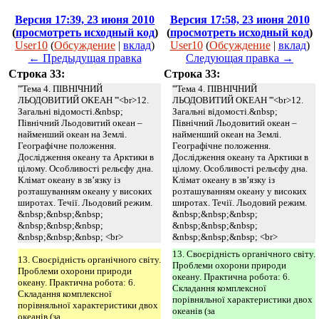
Версия 17:39, 23 июня 2010
Версия 17:58, 23 июня 2010
(
просмотреть исходный код
)
(
просмотреть исходный код
)
User10
(
Обсуждение
|
вклад
)
User10
(
Обсуждение
|
вклад
)
← Предыдущая правка
Следующая правка →
Строка 33:
Строка 33:
'''Тема 4. ПІВНІЧНИЙ
'''Тема 4. ПІВНІЧНИЙ
ЛЬОДОВИТИЙ ОКЕАН '''<br>12.
ЛЬОДОВИТИЙ ОКЕАН '''<br>12.
Загальні відомості.&nbsp;
Загальні відомості.&nbsp;
Північний Льодовитий океан –
Північний Льодовитий океан –
найменший океан на Землі.
найменший океан на Землі.
Географічне положення.
Географічне положення.
Дослідження океану та Арктики в
Дослідження океану та Арктики в
цілому. Особливості рельєфу дна.
цілому. Особливості рельєфу дна.
Клімат океану в зв’язку із
Клімат океану в зв’язку із
розташуванням океану у високих
розташуванням океану у високих
широтах. Течії. Льодовий режим.
широтах. Течії. Льодовий режим.
&nbsp;&nbsp;&nbsp;
&nbsp;&nbsp;&nbsp;
&nbsp;&nbsp;&nbsp;
&nbsp;&nbsp;&nbsp;
&nbsp;&nbsp;&nbsp; <br>
&nbsp;&nbsp;&nbsp; <br>
13. Своєрідність органічного світу.
13. Своєрідність органічного світу.
Проблеми охорони природи
Проблеми охорони природи
океану. Практична робота: 6.
океану. Практична робота: 6.
Складання комплексної
Складання комплексної
порівняльної характеристики двох
порівняльної характеристики двох
океанів (за
океанів (за