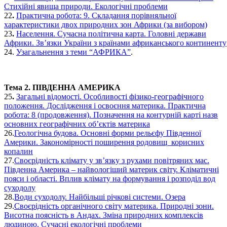
Стихійні явища природи. Екологічні проблеми
22
.
Практична робота: 9. Складання порівняльної
характеристики двох природних зон Африки (за вибором)
23
.
Населення. Сучасна політична карта. Головні держави
Африки. Зв’язки України з країнами африканського континенту
24.
Узагальнення з теми “АФРИКА”
.
Тема 2. ПІВДЕННА АМЕРИКА
25
.
Загальні відомості. Особливості фізико-географічного
положення. Дослідження і освоєння материка. Практична
робота: 8 (продовження). Позначення на контурній карті назв
основних географічних об’єктів материка
26.
Геологічна будова. Основні форми рельєфу Південної
Америки. Закономірності поширення родовищ корисних
копалин
27.
Своєрідність клімату у зв’язку з рухами повітряних мас.
Південна Америка – найвологіший материк світу. Кліматичні
пояси і області. Вплив клімату на формування і розподіл вод
суходолу
28.
Води суходолу. Найбільші річкові системи. Озера
29.
Своєрідність органічного світу материка. Природні зони.
Висотна поясність в Андах. Зміна природних комплексів
людиною. Сучасні екологічні проблеми