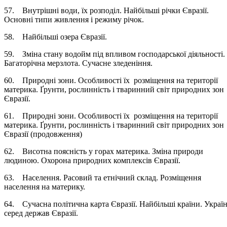
57. Внутрішні води, їх розподіл. Найбільші річки Євразії.
Основні типи живлення і режиму річок.
58. Найбільші озера Євразії.
59. Зміна стану водойм під впливом господарської діяльності.
Багаторічна мерзлота. Сучасне зледеніння.
60. Природні зони. Особливості їх розміщення на території
материка. Ґрунти, рослинність і тваринний світ природних зон
Євразії.
61. Природні зони. Особливості їх розміщення на території
материка. Ґрунти, рослинність і тваринний світ природних зон
Євразії (продовження)
62. Висотна поясність у горах материка. Зміна природи
людиною. Охорона природних комплексів Євразії.
63. Населення. Расовий та етнічний склад. Розміщення
населення на материку.
64. Сучасна політична карта Євразії. Найбільші країни. Украї
серед держав Євразії.