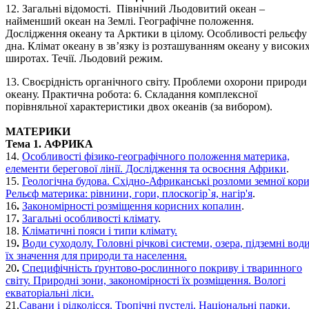
12. Загальні відомості. Північний Льодовитий океан –
найменший океан на Землі. Географічне положення.
Дослідження океану та Арктики в цілому. Особливості рельєфу
дна. Клімат океану в зв’язку із розташуванням океану у високи
широтах. Течії. Льодовий режим.
13. Своєрідність органічного світу. Проблеми охорони природи
океану. Практична робота: 6. Складання комплексної
порівняльної характеристики двох океанів (за вибором).
МАТЕРИКИ
Тема 1. АФРИКА
14.
Особливості фізико-географічного положення материка,
елементи берегової лінії. Дослідження та освоєння Африки
.
15.
Геологічна будова. Східно-Африканські розломи земної кори
Рельєф материка: рівнини, гори, плоскогір`я, нагір'я
.
16
.
Закономірності розміщення корисних копалин
.
17
.
Загальні особливості клімату
.
18.
Кліматичні пояси і типи клімату.
19
.
Води суходолу. Головні річкові системи, озера, підземні води
їх значення для природи та населення.
20
.
Специфічність ґрунтово-рослинного покриву і тваринного
світу. Природні зони, закономірності їх розміщення. Вологі
екваторіальні ліси.
21.
Савани і рідколісся. Тропічні пустелі. Національні парки.