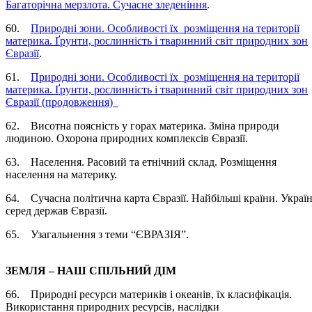
Багаторічна мерзлота. Сучасне зледеніння
.
60.
Природні зони. Особливості їх розміщення на території
материка. Ґрунти, рослинність і тваринний світ природних зон
Євразії
.
61.
Природні зони. Особливості їх розміщення на території
материка. Ґрунти, рослинність і тваринний світ природних зон
Євразії (продовження)
62. Висотна поясність у горах материка. Зміна природи
людиною. Охорона природних комплексів Євразії.
63. Населення. Расовий та етнічний склад. Розміщення
населення на материку.
64. Сучасна політична карта Євразії. Найбільші країни. Украї
серед держав Євразії.
65. Узагальнення з теми “ЄВРАЗІЯ”.
ЗЕМЛЯ – НАШ СПІЛЬНИЙ ДІМ
66. Природні ресурси материків і океанів, їх класифікація.
Використання природних ресурсів, наслідки