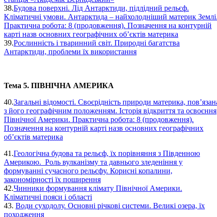
38.
Будова поверхні. Лід Антарктиди, підлідний рельєф.
Кліматичні умови. Антарктида – найхолодніший материк Землі
Практична робота: 8 (продовження). Позначення на контурній
карті назв основних географічних об’єктів материка
39.
Рослинність і тваринний світ. Природні багатства
Антарктиди, проблеми їх використання
Тема 5. ПІВНІЧНА АМЕРИКА
40.
Загальні відомості. Своєрідність природи материка, пов’язан
з його географічним положенням. Історія відкриття та освоєння
Північної Америки. Практична робота: 8 (продовження).
Позначення на контурній карті назв основних географічних
об’єктів материка
41.
Геологічна будова та рельєф, їх порівняння з Південною
Америкою. Роль вулканізму та давнього зледеніння у
формуванні сучасного рельєфу. Корисні копалини,
закономірності їх поширення
42.
Чинники формування клімату Північної Америки.
Кліматичні пояси і області
43.
Води суходолу. Основні річкові системи. Великі озера, їх
походження