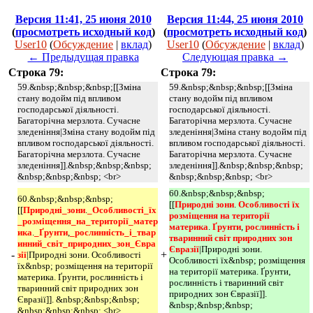
Версия 11:41, 25 июня 2010
Версия 11:44, 25 июня 2010
(
просмотреть исходный код
)
(
просмотреть исходный код
)
User10
(
Обсуждение
|
вклад
)
User10
(
Обсуждение
|
вклад
)
← Предыдущая правка
Следующая правка →
Строка 79:
Строка 79:
59.&nbsp;&nbsp;&nbsp;[[Зміна
59.&nbsp;&nbsp;&nbsp;[[Зміна
стану водойм під впливом
стану водойм під впливом
господарської діяльності.
господарської діяльності.
Багаторічна мерзлота. Сучасне
Багаторічна мерзлота. Сучасне
зледеніння|Зміна стану водойм під
зледеніння|Зміна стану водойм під
впливом господарської діяльності.
впливом господарської діяльності.
Багаторічна мерзлота. Сучасне
Багаторічна мерзлота. Сучасне
зледеніння]].&nbsp;&nbsp;&nbsp;
зледеніння]].&nbsp;&nbsp;&nbsp;
&nbsp;&nbsp;&nbsp; <br>
&nbsp;&nbsp;&nbsp; <br>
60.&nbsp;&nbsp;&nbsp;
60.&nbsp;&nbsp;&nbsp;
[[
Природні зони
.
Особливості їх 
[[
Природні_зони
.
_Особливості_їх
розміщення на території 
_розміщення_на_території_матер
материка
.
Ґрунти
,
рослинність і 
ика
.
_Ґрунти
,
_рослинність_і_твар
тваринний світ природних зон 
инний_світ_природних_зон_Євра
Євразії
|Природні зони.
-
+
зії
|Природні зони. Особливості
Особливості їх&nbsp; розміщення
їх&nbsp; розміщення на території
на території материка. Ґрунти,
материка. Ґрунти, рослинність і
рослинність і тваринний світ
тваринний світ природних зон
природних зон Євразії]].
Євразії]]. &nbsp;&nbsp;&nbsp;
&nbsp;&nbsp;&nbsp;
&nbsp;&nbsp;&nbsp; <br>