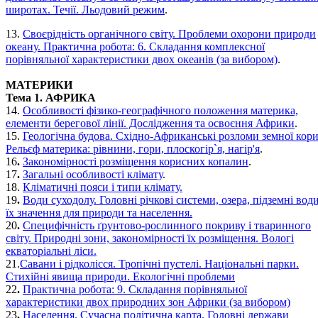
широтах. Течії. Льодовий режим
.
13.
Своєрідність органічного світу. Проблеми охорони природи
океану. Практична робота: 6. Складання комплексної
порівняльної характеристики двох океанів (за вибором)
.
МАТЕРИКИ
Тема 1. АФРИКА
14.
Особливості фізико-географічного положення материка,
елементи берегової лінії. Дослідження та освоєння Африки
.
15.
Геологічна будова. Східно-Африканські розломи земної кори
Рельєф материка: рівнини, гори, плоскогір`я, нагір'я
.
16
.
Закономірності розміщення корисних копалин
.
17
.
Загальні особливості клімату
.
18.
Кліматичні пояси і типи клімату.
19
.
Води суходолу. Головні річкові системи, озера, підземні води
їх значення для природи та населення.
20
.
Специфічність ґрунтово-рослинного покриву і тваринного
світу. Природні зони, закономірності їх розміщення. Вологі
екваторіальні ліси.
21.
Савани і рідколісся. Тропічні пустелі. Національні парки.
Стихійні явища природи. Екологічні проблеми
22
.
Практична робота: 9. Складання порівняльної
характеристики двох природних зон Африки (за вибором)
23
.
Населення. Сучасна політична карта. Головні держави