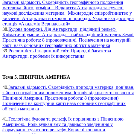
Загальні відомості. Своєрідність географічного положення
материка, його розміри. Відкриття Антарктиди та сучасні
наукові дослідження материка. Міжнародне співробітництво у
вивченні Антарктики й охороні її природи. Українська дослідна
станція «Академік Вернадський»
38.
Будова поверхні. Лід Антарктиди, підлідний рельєф.
Кліматичні умови. Антарктида – найхолодніший материк Землі
Практична робота: 8 (продовження). Позначення на контурній
карті назв основних географічних об’єктів материка
39.
Рослинність і тваринний світ. Природні багатства
Антарктиди, проблеми їх використання
Тема 5. ПІВНІЧНА АМЕРИКА
40.
Загальні відомості. Своєрідність природи материка, пов’язан
з його географічним положенням. Історія відкриття та освоєння
Північної Америки. Практична робота: 8 (продовження).
Позначення на контурній карті назв основних географічних
об’єктів материка
41.
Геологічна будова та рельєф, їх порівняння з Південною
Америкою. Роль вулканізму та давнього зледеніння у
формуванні сучасного рельєфу. Корисні копалини,