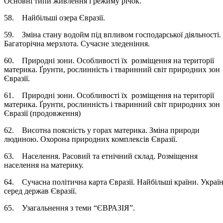
Основні типи живлення і режиму річок.
58. Найбільші озера Євразії.
59. Зміна стану водойм під впливом господарської діяльності.
Багаторічна мерзлота. Сучасне зледеніння.
60. Природні зони. Особливості їх розміщення на території
материка. Ґрунти, рослинність і тваринний світ природних зон
Євразії.
61. Природні зони. Особливості їх розміщення на території
материка. Ґрунти, рослинність і тваринний світ природних зон
Євразії (продовження)
62. Висотна поясність у горах материка. Зміна природи
людиною. Охорона природних комплексів Євразії.
63. Населення. Расовий та етнічний склад. Розміщення
населення на материку.
64. Сучасна політична карта Євразії. Найбільші країни. Украї
серед держав Євразії.
65. Узагальнення з теми “ЄВРАЗІЯ”.