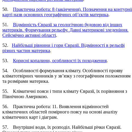
50.
Практична робота: 8 (закінчення). Позначення на контурні
карті назв основних географічних об’єктів материка
.
51.
Відмінність Євразії за геологічною будовою від інших
материків. Формування рельєфу. Давні материкові зледеніння.
Сейсмічно активні області
.
52.
Найбільші рівнини і гори Євразії. Відмінності в рельєфі
різних частин материка
.
53.
Корисні копалини, особливості їх походження
.
54. Особливості формування клімату. Особливості прояву
кліматотвірних чинників у зв’язку з географічним положенням
та розмірами материка.
55. Кліматичні пояси і типи клімату Євразії, їх порівняння з
Північною Америкою.
56. Практична робота: 11. Виявлення відмінностей
кліматичних областей помірного поясу на основі аналізу
кліматичних карт і діаграм.
57. Внутрішні води, їх розподіл. Найбільші річки Євразії.