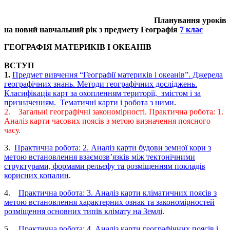
Планування уроків
на новий навчальний рік з предмету Географія
7 клас
ГЕОГРАФІЯ МАТЕРИКІВ І ОКЕАНІВ
ВСТУП
1.
Предмет вивчення “Географії материків і океанів”. Джерела
географічних знань. Методи географічних досліджень.
Класифікація карт за охопленням території, змістом і за
призначенням. Тематичні карти і робота з ними
.
2. Загальні географічні закономірності. Практична робота: 1.
Аналіз карти часових поясів з метою визначення поясного
часу.
3.
Практична робота: 2. Аналіз карти будови земної кори з
метою встановлення взаємозв’язків між тектонічними
структурами, формами рельєфу та розміщенням покладів
корисних копалин
.
4.
Практична робота: 3. Аналіз карти кліматичних поясів з
метою встановлення характерних ознак та закономірностей
розміщення основних типів клімату на Землі
.
5.
Практична робота: 4. Аналіз карти географічних поясів і