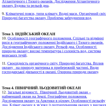
Атлантичного і Тихого океанів. Дослідження Атлантичного
океану. Будова та рельєф дна
.
9.
Кліматичні пояси, типи клімату. Водні маси. Органічний світ
Природні багатства океану. Проблема забруднення вод
.
Тема 3. ІНДІЙСЬКИЙ ОКЕАН
10.
Особливості географічного положення. Спільні та відмінні
риси в географічному положенні Індійського і Тихого океанів.
Дослідження Індійського океану. Рельєф дна. Особливості
природи океану: високі температура і солоність вод, система
морських течій
.
11.
Своєрідність органічного світу. Природні багатства. Вплив
океану на природу материка в прибережній частині. Види
господарської діяльності в океані. Охорона природи океану
.
Тема 4. ПІВНІЧНИЙ ЛЬОДОВИТИЙ ОКЕАН
12.
Загальні відомості. Північний Льодовитий океан –
найменший океан на Землі. Географічне положення.
Дослідження океану та Арктики в цілому. Особливості рельєфу
дна. Клімат океану в зв’язку із розташуванням океану у високи