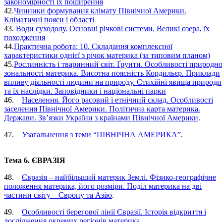
закономірності їх поширення
42.
Чинники формування клімату Північної Америки.
Кліматичні пояси і області
43.
Води суходолу. Основні річкові системи. Великі озера, їх
походження
44.
Практична робота: 10. Складання комплексної
характеристики однієї з річок материка (за типовим планом)
45.
Рослинність і тваринний світ. Ґрунти. Особливості природно
зональності материка. Висотна поясність Кордильєр. Приклади
впливу діяльності людини на природу. Стихійні явища природи
та їх наслідки. Заповідники і національні парки
46.
Населення. Його расовий і етнічний склад. Особливості
заселення Північної Америки. Політична карта материка.
Держави. Зв’язки України з країнами Північної Америки
.
47.
Узагальнення з теми “ПІВНІЧНА АМЕРИКА”
.
Тема 6. ЄВРАЗІЯ
48.
Євразія – найбільший материк Землі. Фізико-географічне
положення материка, його розміри. Поділ материка на дві
частини світу – Європу та Азію
.
49.
Особливості берегової лінії Євразії. Історія відкриття і
дослідження окремих регіонів материка
.