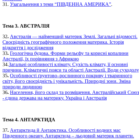
31.
Узагальнення з теми “ПІВДЕННА АМЕРИКА”
.
Тема 3. АВСТРАЛІЯ
32
.
Австралія — найменший материк Землі. Загальні відомості.
Своєрідність географічного положення материка. Історія
відкриття і дослідження
33
.
Геологічна будова. Форми рельєфу та корисні копалини
Австралії, їх порівняння з Африкою
34.
Загальні особливості клімату. Сухість клімату, її основні
причини. Кліматичні пояси та області Австралії. Води суходолу
35
.
Особливості ґрунтово–рослинного покриву і тваринного
світу, його своєрідність і унікальність. Природні зони. Зміна
природи людиною
36
.
Населення, його склад та розміщення. Австралійський Союз
- єдина держава на материку. Україна і Австралія
Тема 4. АНТАРКТИДА
37
.
Антарктида й Антарктика. Особливості водних мас
Південного океану. Антарктида – льодовий материк планети.