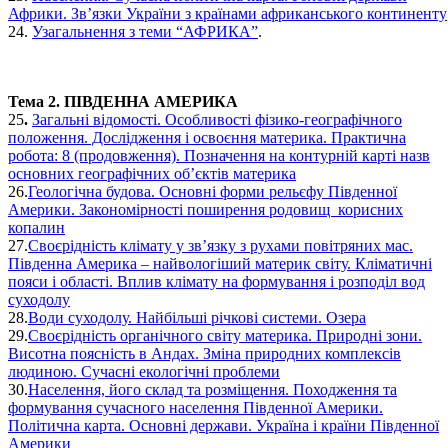
Африки. Зв’язки України з країнами африканського континенту
24.
Узагальнення з теми “АФРИКА”
.
Тема 2. ПІВДЕННА АМЕРИКА
25
.
Загальні відомості. Особливості фізико-географічного
положення. Дослідження і освоєння материка. Практична
робота: 8 (продовження). Позначення на контурній карті назв
основних географічних об’єктів материка
26.
Геологічна будова. Основні форми рельєфу Південної
Америки. Закономірності поширення родовищ корисних
копалин
27.
Своєрідність клімату у зв’язку з рухами повітряних мас.
Південна Америка – найвологіший материк світу. Кліматичні
пояси і області. Вплив клімату на формування і розподіл вод
суходолу
28.
Води суходолу. Найбільші річкові системи. Озера
29.
Своєрідність органічного світу материка. Природні зони.
Висотна поясність в Андах. Зміна природних комплексів
людиною. Сучасні екологічні проблеми
30.
Населення, його склад та розміщення. Походження та
формування сучасного населення Південної Америки.
Політична карта. Основні держави. Україна і країни Південної
Америки