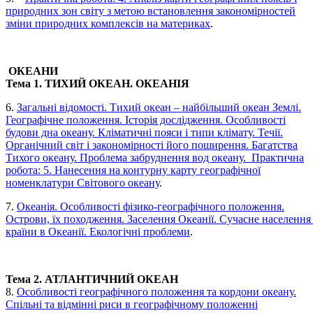
природних зон світу з метою встановлення закономірностей
зміни природних комплексів на материках
.
ОКЕАНИ
Тема 1. ТИХИЙ ОКЕАН. ОКЕАНІЯ
6.
Загальні відомості. Тихий океан – найбільший океан Землі.
Географічне положення. Історія дослідження. Особливості
будови дна океану. Кліматичні пояси і типи клімату. Течії.
Органічний світ і закономірності його поширення. Багатства
Тихого океану. Проблема забруднення вод океану. Практична
робота: 5. Нанесення на контурну карту географічної
номенклатури Світового океану
.
7.
Океанія. Особливості фізико-географічного положення.
Острови, їх походження. Заселення Океанії. Сучасне населення 
країни в Океанії. Екологічні проблеми
.
Тема 2. АТЛАНТИЧНИЙ ОКЕАН
8.
Особливості географічного положення та кордони океану.
Спільні та відмінні риси в географічному положенні