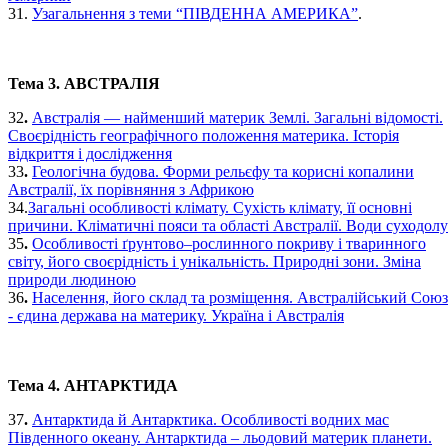
31.
Узагальнення з теми “ПІВДЕННА АМЕРИКА”
.
Тема 3. АВСТРАЛІЯ
32
.
Австралія — найменший материк Землі. Загальні відомості.
Своєрідність географічного положення материка. Історія
відкриття і дослідження
33
.
Геологічна будова. Форми рельєфу та корисні копалини
Австралії, їх порівняння з Африкою
34.
Загальні особливості клімату. Сухість клімату, її основні
причини. Кліматичні пояси та області Австралії. Води суходолу
35
.
Особливості ґрунтово–рослинного покриву і тваринного
світу, його своєрідність і унікальність. Природні зони. Зміна
природи людиною
36
.
Населення, його склад та розміщення. Австралійський Союз
- єдина держава на материку. Україна і Австралія
Тема 4. АНТАРКТИДА
37
.
Антарктида й Антарктика. Особливості водних мас
Південного океану. Антарктида – льодовий материк планети.