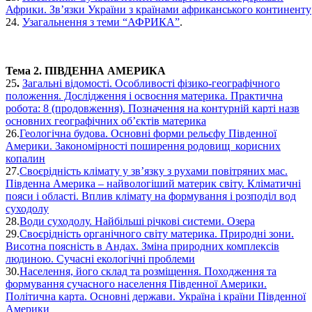
Африки. Зв’язки України з країнами африканського континенту
24.
Узагальнення з теми “АФРИКА”
.
Тема 2. ПІВДЕННА АМЕРИКА
25
.
Загальні відомості. Особливості фізико-географічного
положення. Дослідження і освоєння материка. Практична
робота: 8 (продовження). Позначення на контурній карті назв
основних географічних об’єктів материка
26.
Геологічна будова. Основні форми рельєфу Південної
Америки. Закономірності поширення родовищ корисних
копалин
27.
Своєрідність клімату у зв’язку з рухами повітряних мас.
Південна Америка – найвологіший материк світу. Кліматичні
пояси і області. Вплив клімату на формування і розподіл вод
суходолу
28.
Води суходолу. Найбільші річкові системи. Озера
29.
Своєрідність органічного світу материка. Природні зони.
Висотна поясність в Андах. Зміна природних комплексів
людиною. Сучасні екологічні проблеми
30.
Населення, його склад та розміщення. Походження та
формування сучасного населення Південної Америки.
Політична карта. Основні держави. Україна і країни Південної
Америки