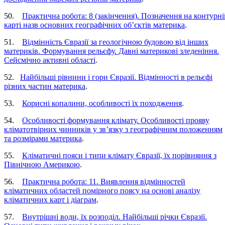
50.
Практична робота: 8 (закінчення). Позначення на контурні
карті назв основних географічних об’єктів материка
.
51.
Відмінність Євразії за геологічною будовою від інших
материків. Формування рельєфу. Давні материкові зледеніння.
Сейсмічно активні області
.
52.
Найбільші рівнини і гори Євразії. Відмінності в рельєфі
різних частин материка
.
53.
Корисні копалини, особливості їх походження
.
54.
Особливості формування клімату. Особливості прояву
кліматотвірних чинників у зв’язку з географічним положенням
та розмірами материка
.
55.
Кліматичні пояси і типи клімату Євразії, їх порівняння з
Північною Америкою
.
56.
Практична робота: 11. Виявлення відмінностей
кліматичних областей помірного поясу на основі аналізу
кліматичних карт і діаграм
.
57.
Внутрішні води, їх розподіл. Найбільші річки Євразії.