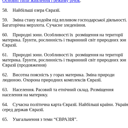
Основні типи живлення і режиму річок
.
58. Найбільші озера Євразії.
59. Зміна стану водойм під впливом господарської діяльності.
Багаторічна мерзлота. Сучасне зледеніння.
60. Природні зони. Особливості їх розміщення на території
материка. Ґрунти, рослинність і тваринний світ природних зон
Євразії.
61. Природні зони. Особливості їх розміщення на території
материка. Ґрунти, рослинність і тваринний світ природних зон
Євразії (продовження)
62. Висотна поясність у горах материка. Зміна природи
людиною. Охорона природних комплексів Євразії.
63. Населення. Расовий та етнічний склад. Розміщення
населення на материку.
64. Сучасна політична карта Євразії. Найбільші країни. Украї
серед держав Євразії.
65. Узагальнення з теми “ЄВРАЗІЯ”.