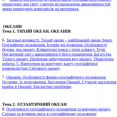
природних зон світу з метою встановлення закономірностей
зміни природних комплексів на материках
.
ОКЕАНИ
Тема 1. ТИХИЙ ОКЕАН. ОКЕАНІЯ
6.
Загальні відомості. Тихий океан – найбільший океан Землі.
Географічне положення. Історія дослідження. Особливості
будови дна океану. Кліматичні пояси і типи клімату. Течії.
Органічний світ і закономірності його поширення. Багатства
Тихого океану. Проблема забруднення вод океану. Практична
робота: 5. Нанесення на контурну карту географічної
номенклатури Світового океану
.
7.
Океанія. Особливості фізико-географічного положення.
Острови, їх походження. Заселення Океанії. Сучасне населення 
країни в Океанії. Екологічні проблеми
.
Тема 2. АТЛАНТИЧНИЙ ОКЕАН
8.
Особливості географічного положення та кордони океану.
Спільні та відмінні риси в географічному положенні