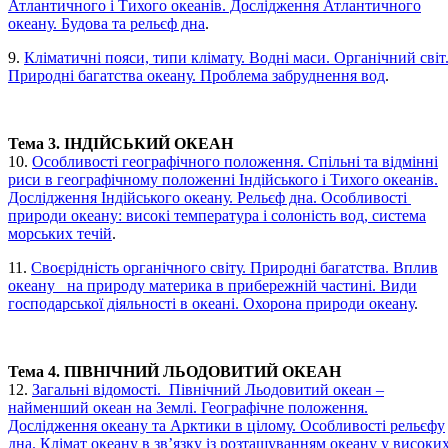
Атлантичного і Тихого океанів. Дослідження Атлантичного
океану. Будова та рельєф дна
.
9.
Кліматичні пояси, типи клімату. Водні маси. Органічний світ
Природні багатства океану. Проблема забруднення вод
.
Тема 3. ІНДІЙСЬКИЙ ОКЕАН
10.
Особливості географічного положення. Спільні та відмінні
риси в географічному положенні Індійського і Тихого океанів.
Дослідження Індійського океану. Рельєф дна. Особливості
природи океану: високі температура і солоність вод, система
морських течій
.
11.
Своєрідність органічного світу. Природні багатства. Вплив
океану на природу материка в прибережній частині. Види
господарської діяльності в океані. Охорона природи океану
.
Тема 4. ПІВНІЧНИЙ ЛЬОДОВИТИЙ ОКЕАН
12.
Загальні відомості. Північний Льодовитий океан –
найменший океан на Землі. Географічне положення.
Дослідження океану та Арктики в цілому. Особливості рельєфу
дна. Клімат океану в зв’язку із розташуванням океану у високи