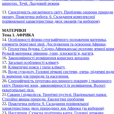
широтах. Течії. Льодовий режим
.
13.
Своєрідність органічного світу. Проблеми охорони природи
океану. Практична робота: 6. Складання комплексної
порівняльної характеристики двох океанів (за вибором)
.
МАТЕРИКИ
Тема 1. АФРИКА
14.
Особливості фізико-географічного положення материка,
елементи берегової лінії. Дослідження та освоєння Африки
.
15.
Геологічна будова. Східно-Африканські розломи земної кори
Рельєф материка: рівнини, гори, плоскогір`я, нагір'я
.
16
.
Закономірності розміщення корисних копалин
.
17
.
Загальні особливості клімату
.
18.
Кліматичні пояси і типи клімату.
19
.
Води суходолу. Головні річкові системи, озера, підземні води
їх значення для природи та населення.
20
.
Специфічність ґрунтово-рослинного покриву і тваринного
світу. Природні зони, закономірності їх розміщення. Вологі
екваторіальні ліси.
21.
Савани і рідколісся. Тропічні пустелі. Національні парки.
Стихійні явища природи. Екологічні проблеми
22
.
Практична робота: 9. Складання порівняльної
характеристики двох природних зон Африки (за вибором)
23
.
Населення. Сучасна політична карта. Головні держави