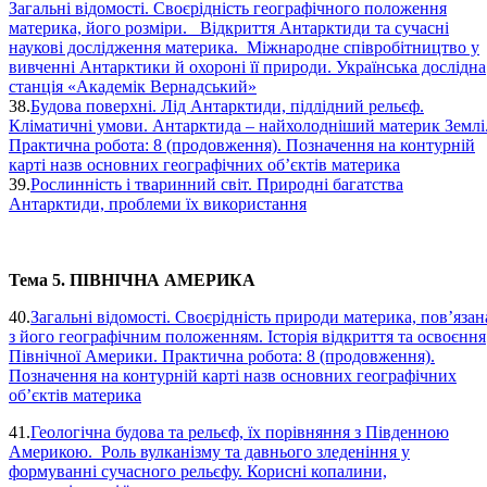
Загальні відомості. Своєрідність географічного положення
материка, його розміри. Відкриття Антарктиди та сучасні
наукові дослідження материка. Міжнародне співробітництво у
вивченні Антарктики й охороні її природи. Українська дослідна
станція «Академік Вернадський»
38.
Будова поверхні. Лід Антарктиди, підлідний рельєф.
Кліматичні умови. Антарктида – найхолодніший материк Землі
Практична робота: 8 (продовження). Позначення на контурній
карті назв основних географічних об’єктів материка
39.
Рослинність і тваринний світ. Природні багатства
Антарктиди, проблеми їх використання
Тема 5. ПІВНІЧНА АМЕРИКА
40.
Загальні відомості. Своєрідність природи материка, пов’язан
з його географічним положенням. Історія відкриття та освоєння
Північної Америки. Практична робота: 8 (продовження).
Позначення на контурній карті назв основних географічних
об’єктів материка
41.
Геологічна будова та рельєф, їх порівняння з Південною
Америкою. Роль вулканізму та давнього зледеніння у
формуванні сучасного рельєфу. Корисні копалини,