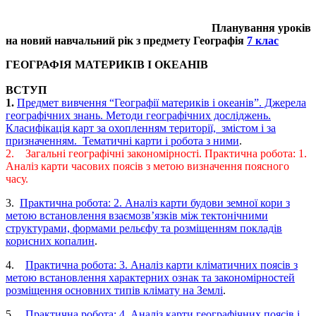
Планування уроків
на новий навчальний рік з предмету Географія
7 клас
ГЕОГРАФІЯ МАТЕРИКІВ І ОКЕАНІВ
ВСТУП
1.
Предмет вивчення “Географії материків і океанів”. Джерела
географічних знань. Методи географічних досліджень.
Класифікація карт за охопленням території, змістом і за
призначенням. Тематичні карти і робота з ними
.
2. Загальні географічні закономірності. Практична робота: 1.
Аналіз карти часових поясів з метою визначення поясного
часу.
3.
Практична робота: 2. Аналіз карти будови земної кори з
метою встановлення взаємозв’язків між тектонічними
структурами, формами рельєфу та розміщенням покладів
корисних копалин
.
4.
Практична робота: 3. Аналіз карти кліматичних поясів з
метою встановлення характерних ознак та закономірностей
розміщення основних типів клімату на Землі
.
5.
Практична робота: 4. Аналіз карти географічних поясів і