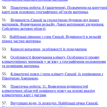
50.
Практична робота: 8 (закінчення). Позначення на контурні
карті назв основних географічних об’єктів материка
.
51.
Відмінність Євразії за геологічною будовою від інших
материків. Формування рельєфу. Давні материкові зледеніння.
Сейсмічно активні області
.
52.
Найбільші рівнини і гори Євразії. Відмінності в рельєфі
різних частин материка
.
53.
Корисні копалини, особливості їх походження
.
54.
Особливості формування клімату. Особливості прояву
кліматотвірних чинників у зв’язку з географічним положенням
та розмірами материка
.
55.
Кліматичні пояси і типи клімату Євразії, їх порівняння з
Північною Америкою
.
56.
Практична робота: 11. Виявлення відмінностей
кліматичних областей помірного поясу на основі аналізу
кліматичних карт і діаграм
.
57.
Внутрішні води, їх розподіл. Найбільші річки Євразії.