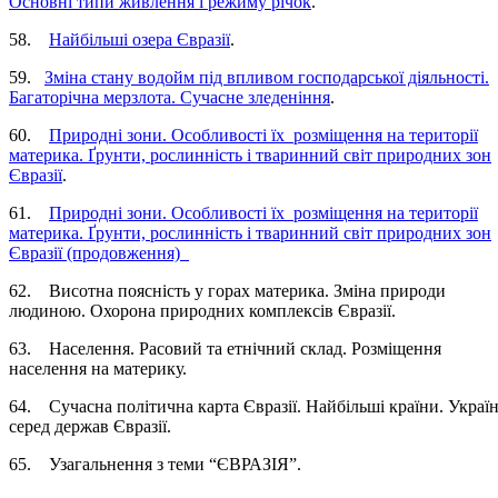
Основні типи живлення і режиму річок
.
58.
Найбільші озера Євразії
.
59.
Зміна стану водойм під впливом господарської діяльності.
Багаторічна мерзлота. Сучасне зледеніння
.
60.
Природні зони. Особливості їх розміщення на території
материка. Ґрунти, рослинність і тваринний світ природних зон
Євразії
.
61.
Природні зони. Особливості їх розміщення на території
материка. Ґрунти, рослинність і тваринний світ природних зон
Євразії (продовження)
62. Висотна поясність у горах материка. Зміна природи
людиною. Охорона природних комплексів Євразії.
63. Населення. Расовий та етнічний склад. Розміщення
населення на материку.
64. Сучасна політична карта Євразії. Найбільші країни. Украї
серед держав Євразії.
65. Узагальнення з теми “ЄВРАЗІЯ”.