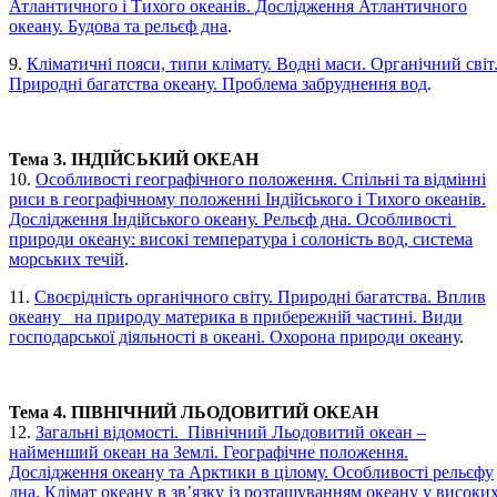
Атлантичного і Тихого океанів. Дослідження Атлантичного
океану. Будова та рельєф дна
.
9.
Кліматичні пояси, типи клімату. Водні маси. Органічний світ
Природні багатства океану. Проблема забруднення вод
.
Тема 3. ІНДІЙСЬКИЙ ОКЕАН
10.
Особливості географічного положення. Спільні та відмінні
риси в географічному положенні Індійського і Тихого океанів.
Дослідження Індійського океану. Рельєф дна. Особливості
природи океану: високі температура і солоність вод, система
морських течій
.
11.
Своєрідність органічного світу. Природні багатства. Вплив
океану на природу материка в прибережній частині. Види
господарської діяльності в океані. Охорона природи океану
.
Тема 4. ПІВНІЧНИЙ ЛЬОДОВИТИЙ ОКЕАН
12.
Загальні відомості. Північний Льодовитий океан –
найменший океан на Землі. Географічне положення.
Дослідження океану та Арктики в цілому. Особливості рельєфу
дна. Клімат океану в зв’язку із розташуванням океану у високи