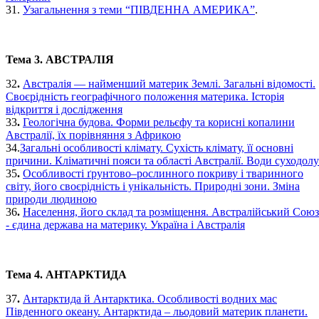
31.
Узагальнення з теми “ПІВДЕННА АМЕРИКА”
.
Тема 3. АВСТРАЛІЯ
32
.
Австралія — найменший материк Землі. Загальні відомості.
Своєрідність географічного положення материка. Історія
відкриття і дослідження
33
.
Геологічна будова. Форми рельєфу та корисні копалини
Австралії, їх порівняння з Африкою
34.
Загальні особливості клімату. Сухість клімату, її основні
причини. Кліматичні пояси та області Австралії. Води суходолу
35
.
Особливості ґрунтово–рослинного покриву і тваринного
світу, його своєрідність і унікальність. Природні зони. Зміна
природи людиною
36
.
Населення, його склад та розміщення. Австралійський Союз
- єдина держава на материку. Україна і Австралія
Тема 4. АНТАРКТИДА
37
.
Антарктида й Антарктика. Особливості водних мас
Південного океану. Антарктида – льодовий материк планети.