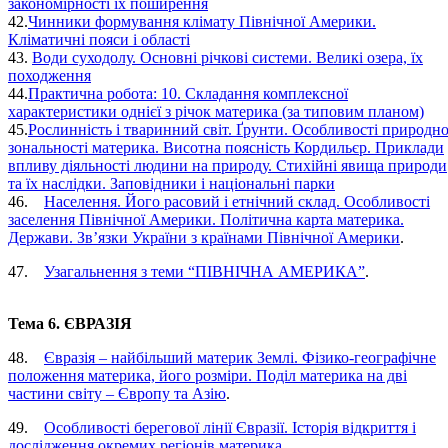
закономірності їх поширення
42.
Чинники формування клімату Північної Америки.
Кліматичні пояси і області
43.
Води суходолу. Основні річкові системи. Великі озера, їх
походження
44.
Практична робота: 10. Складання комплексної
характеристики однієї з річок материка (за типовим планом)
45.
Рослинність і тваринний світ. Ґрунти. Особливості природно
зональності материка. Висотна поясність Кордильєр. Приклади
впливу діяльності людини на природу. Стихійні явища природи
та їх наслідки. Заповідники і національні парки
46.
Населення. Його расовий і етнічний склад. Особливості
заселення Північної Америки. Політична карта материка.
Держави. Зв’язки України з країнами Північної Америки
.
47.
Узагальнення з теми “ПІВНІЧНА АМЕРИКА”
.
Тема 6. ЄВРАЗІЯ
48.
Євразія – найбільший материк Землі. Фізико-географічне
положення материка, його розміри. Поділ материка на дві
частини світу – Європу та Азію
.
49.
Особливості берегової лінії Євразії. Історія відкриття і
дослідження окремих регіонів материка
.