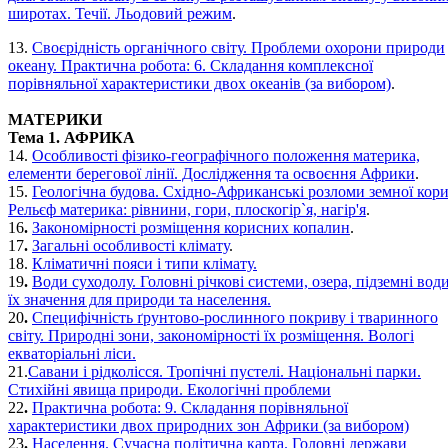
широтах. Течії. Льодовий режим
.
13.
Своєрідність органічного світу. Проблеми охорони природи
океану. Практична робота: 6. Складання комплексної
порівняльної характеристики двох океанів (за вибором)
.
МАТЕРИКИ
Тема 1. АФРИКА
14.
Особливості фізико-географічного положення материка,
елементи берегової лінії. Дослідження та освоєння Африки
.
15.
Геологічна будова. Східно-Африканські розломи земної кори
Рельєф материка: рівнини, гори, плоскогір`я, нагір'я
.
16
.
Закономірності розміщення корисних копалин
.
17
.
Загальні особливості клімату
.
18.
Кліматичні пояси і типи клімату.
19
.
Води суходолу. Головні річкові системи, озера, підземні води
їх значення для природи та населення.
20
.
Специфічність ґрунтово-рослинного покриву і тваринного
світу. Природні зони, закономірності їх розміщення. Вологі
екваторіальні ліси.
21.
Савани і рідколісся. Тропічні пустелі. Національні парки.
Стихійні явища природи. Екологічні проблеми
22
.
Практична робота: 9. Складання порівняльної
характеристики двох природних зон Африки (за вибором)
23
.
Населення. Сучасна політична карта. Головні держави