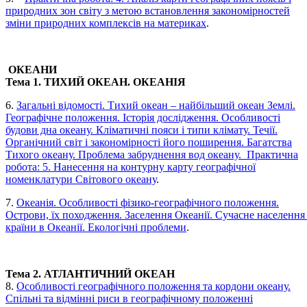
природних зон світу з метою встановлення закономірностей
зміни природних комплексів на материках
.
ОКЕАНИ
Тема 1. ТИХИЙ ОКЕАН. ОКЕАНІЯ
6.
Загальні відомості. Тихий океан – найбільший океан Землі.
Географічне положення. Історія дослідження. Особливості
будови дна океану. Кліматичні пояси і типи клімату. Течії.
Органічний світ і закономірності його поширення. Багатства
Тихого океану. Проблема забруднення вод океану. Практична
робота: 5. Нанесення на контурну карту географічної
номенклатури Світового океану
.
7.
Океанія. Особливості фізико-географічного положення.
Острови, їх походження. Заселення Океанії. Сучасне населення 
країни в Океанії. Екологічні проблеми
.
Тема 2. АТЛАНТИЧНИЙ ОКЕАН
8.
Особливості географічного положення та кордони океану.
Спільні та відмінні риси в географічному положенні