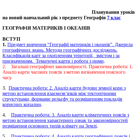
Планування уроків
на новий навчальний рік з предмету Географія
7 клас
ГЕОГРАФІЯ МАТЕРИКІВ І ОКЕАНІВ
ВСТУП
1.
Предмет вивчення “Географії материків і океанів”. Джерела
географічних знань. Методи географічних досліджень.
Класифікація карт за охопленням території, змістом і за
призначенням. Тематичні карти і робота з ними
.
2. Загальні географічні закономірності. Практична робота: 1.
Аналіз карти часових поясів з метою визначення поясного
часу.
3.
Практична робота: 2. Аналіз карти будови земної кори з
метою встановлення взаємозв’язків між тектонічними
структурами, формами рельєфу та розміщенням покладів
корисних копалин
.
4.
Практична робота: 3. Аналіз карти кліматичних поясів з
метою встановлення характерних ознак та закономірностей
розміщення основних типів клімату на Землі
.
5.
Практична робота: 4. Аналіз карти географічних поясів і