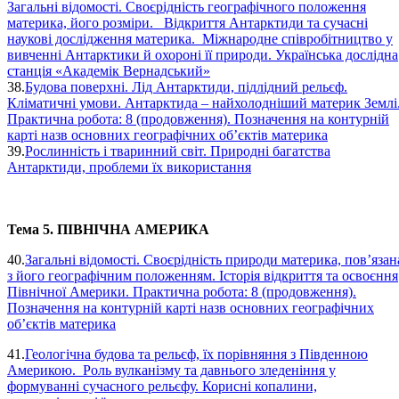
Загальні відомості. Своєрідність географічного положення
материка, його розміри. Відкриття Антарктиди та сучасні
наукові дослідження материка. Міжнародне співробітництво у
вивченні Антарктики й охороні її природи. Українська дослідна
станція «Академік Вернадський»
38.
Будова поверхні. Лід Антарктиди, підлідний рельєф.
Кліматичні умови. Антарктида – найхолодніший материк Землі
Практична робота: 8 (продовження). Позначення на контурній
карті назв основних географічних об’єктів материка
39.
Рослинність і тваринний світ. Природні багатства
Антарктиди, проблеми їх використання
Тема 5. ПІВНІЧНА АМЕРИКА
40.
Загальні відомості. Своєрідність природи материка, пов’язан
з його географічним положенням. Історія відкриття та освоєння
Північної Америки. Практична робота: 8 (продовження).
Позначення на контурній карті назв основних географічних
об’єктів материка
41.
Геологічна будова та рельєф, їх порівняння з Південною
Америкою. Роль вулканізму та давнього зледеніння у
формуванні сучасного рельєфу. Корисні копалини,