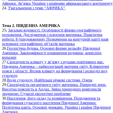
Африки. Зв’язки України з країнами африканського континенту
24.
Узагальнення з теми “АФРИКА”
.
Тема 2. ПІВДЕННА АМЕРИКА
25
.
Загальні відомості. Особливості фізико-географічного
положення. Дослідження і освоєння материка. Практична
робота: 8 (продовження). Позначення на контурній карті назв
основних географічних об’єктів материка
26.
Геологічна будова. Основні форми рельєфу Південної
Америки. Закономірності поширення родовищ корисних
копалин
27.
Своєрідність клімату у зв’язку з рухами повітряних мас.
Південна Америка – найвологіший материк світу. Кліматичні
пояси і області. Вплив клімату на формування і розподіл вод
суходолу
28.
Води суходолу. Найбільші річкові системи. Озера
29.
Своєрідність органічного світу материка. Природні зони.
Висотна поясність в Андах. Зміна природних комплексів
людиною. Сучасні екологічні проблеми
30.
Населення, його склад та розміщення. Походження та
формування сучасного населення Південної Америки.
Політична карта. Основні держави. Україна і країни Південної
Америки