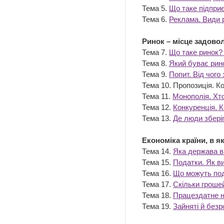
Тема 5.
Що таке підпри
Тема 6.
Реклама. Види 
Ринок – місце задово
Тема 7.
Що таке ринок?
Тема 8.
Який буває рино
Тема 9.
Попит. Від чого
Тема 10. Пропозиція. 
Тема 11.
Монополія. Хт
Тема 12.
Конкуренція. 
Тема 13.
Де люди зберіг
Економіка країни, в я
Тема 14.
Яка держава в
Тема 15.
Податки. Як в
Тема 16.
Що можуть под
Тема 17.
Скільки гроше
Тема 18.
Працездатне н
Тема 19.
Зайняті й безро