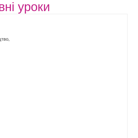
вні уроки
цтво,