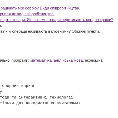
впрацюють між собою? Види співробітництва.
гівля як вид співробітництва.
мпортні товари. Як іноземні товари перетинають кордон країни?
то.
а? Які операції називають валютними? Обмінні пункти.
кільної програми:
математика
,
англійська мова
, економіка...