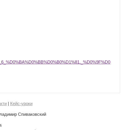
_6_%D0%BA%D0%BB%D0%B0%D1%81._%D0%9F%D0
кти
|
Кейс-уроки
ладимир Спиваковский
а