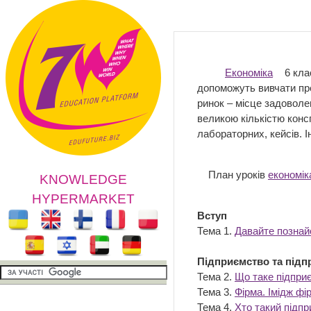
Економіка
6 клас
допоможуть вивчати пре
ринок – місце задоволен
великою кількістю консп
лабораторних, кейсів. 
План уроків
економік
KNOWLEDGE
HYPERMARKET
Вступ
Тема 1.
Давайте познай
Підприємство та підп
Тема 2.
Що таке підпри
Тема 3.
Фірма. Імідж фі
Тема 4.
Хто такий підп