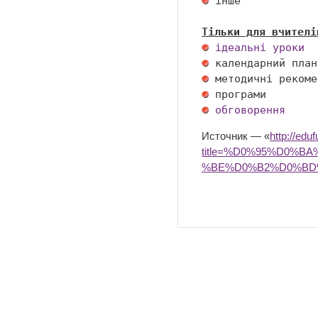
 інше 

Тільки для вчителі
ідеальні уроки
обговорення
Источник — «
http://edu
title=%D0%95%D0%
%BE%D0%B2%D0%BD