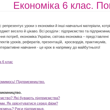
Економіка 6 клас. По
 репрезентує уроки з економіки й інші навчальні матеріали, котрі
дмет весело й цікаво. Всі розділи : підприємство та підприємни
ня потреб, економіка України, світова економіка – представлені
ектів уроків, рефератів, презентацій, кросвордів, практикумів,
Інтерактивне навчання - це крок в напрямку до майбутнього!
а 6 клас
омимось! Підприємництво.
риємництво.
ємство? Які бувають підприємства?
рми. Як орієнтуватися серед фірм?
риємець? Риси підприємця.