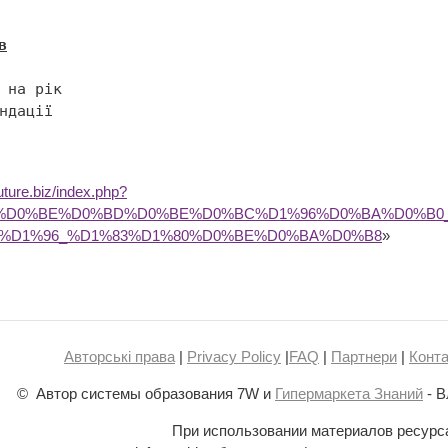
в
future.biz/index.php?
BA%D0%BE%D0%BD%D0%BE%D0%BC%D1%96%D0%BA%D0%B0
%D1%96_%D1%83%D1%80%D0%BE%D0%BA%D0%B8
»
Авторські права
|
Privacy Policy
|
FAQ
|
Партнери
|
Конта
© Автор системы образования 7W и
Гипермаркета Знаний
- В
При использовании материалов ресурс