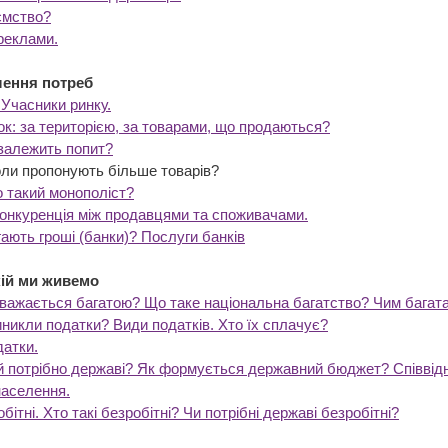
ємство?
реклами.
лення потреб
 Учасники ринку.
к: за територією, за товарами, що продаються?
 залежить попит?
Коли пропонують більше товарів?
о такий монополіст?
Конкуренція між продавцями та споживачами.
ають гроші (банки)? Послуги банків
кій ми живемо
важається багатою? Що таке національна багатство? Чим багата
иникли податки? Види податків. Хто їх сплачує?
атки.
й потрібно державі? Як формується державний бюджет? Співвідн
аселення.
бітні. Хто такі безробітні? Чи потрібні державі безробітні?