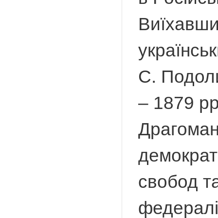
Виїхавши
українсь
С. Подол
– 1879 рр
Драгоман
демократ
свобод та
федераліз