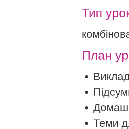
Тип уро
комбінов
План ур
Виклад
Підсум
Домаш
Теми д