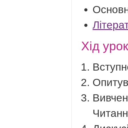
Основн
Літера
Хід уро
Вступн
Опитув
Вивчен
Читанн