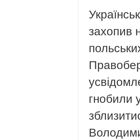
Українсь
захопив н
польськи
Правобер
усвідомле
гнобили у
зблизитис
Володими