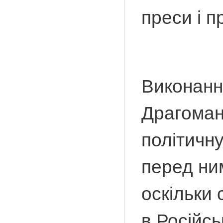
преси і п
Виконанн
Драгоман
політичну
перед ним
оскільки 
в Російсь