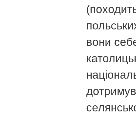
(походит
польськи
вони себ
католицьк
національ
дотримув
селянськ