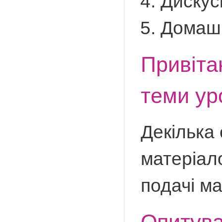
Дискус
Домаш
Привіта
теми уро
Декілька 
матеріал
подачі м