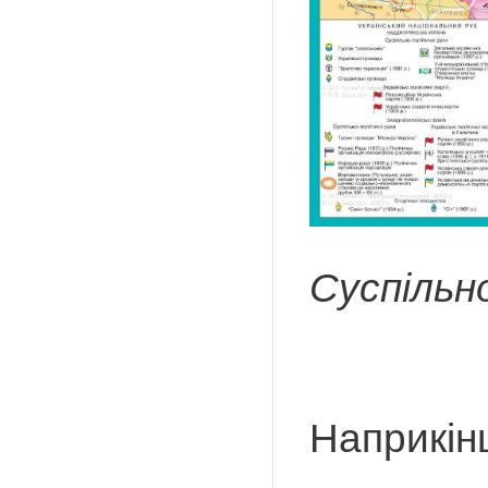
Суспільн
Наприкінц