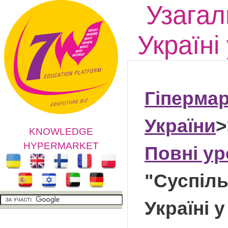
Узагал
Україні
Гіпермар
України
>
KNOWLEDGE
HYPERMARKET
Повні ур
"Суспіль
Україні у