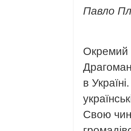
Павло Пл
Окремий 
Драгома
в Україні
українськ
Свою чинн
громадів