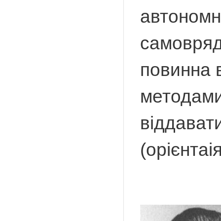
автономн
самовряд
повинна 
методами)
віддават
(орієнтаі