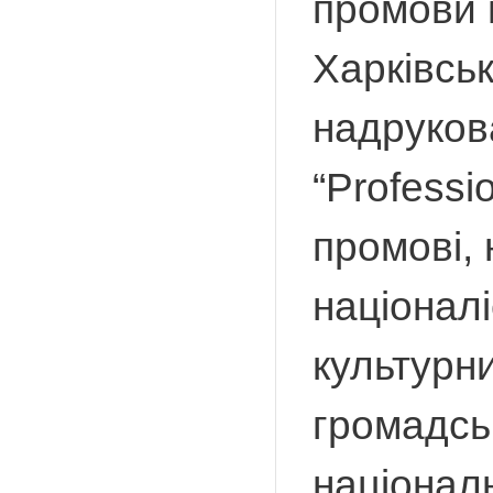
промови н
Харківськ
надруков
“Professi
промові,
націоналі
культурни
громадсь
націона