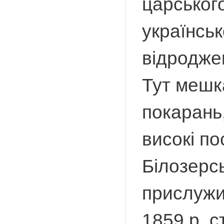
царськог
українськ
відроджен
Тут мешка
покарань,
високі п
Білозерс
прислужит
1859 р. с