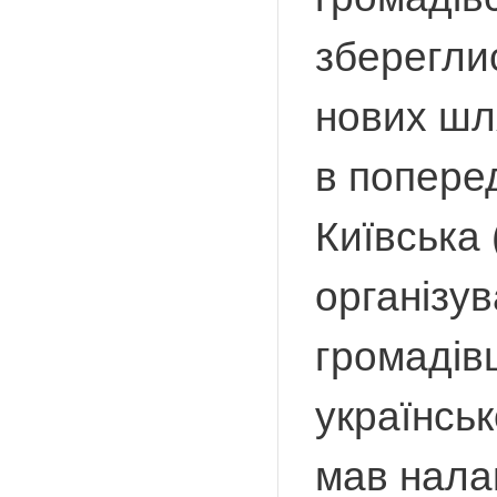
зберегли
нових шля
в попере
Київська 
організу
громадівц
українськ
мав налаг