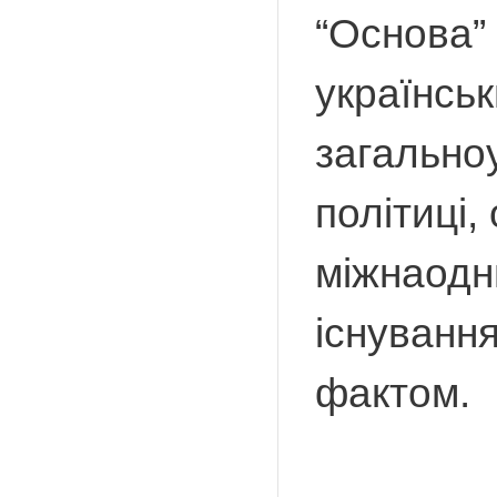
“Основа” 
українсь
загальноу
політиці, 
міжнаодн
існування
фактом.