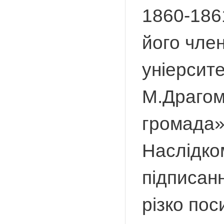
1860-186
його чле
уніерсите
М.Драгом
громада»,
Наслідком
підписанн
різко пос