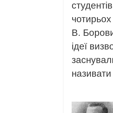
студентів
чотирьох 
В. Борови
ідеї визв
заснувал
називати 