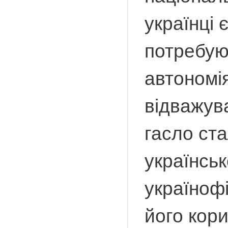
українці 
потребуют
автономія
відважува
гасло ст
українськ
україноф
його кори