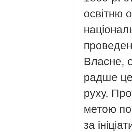
освітню о
національ
проведен
Власне, 
радше це
руху. Пр
метою по
за ініці