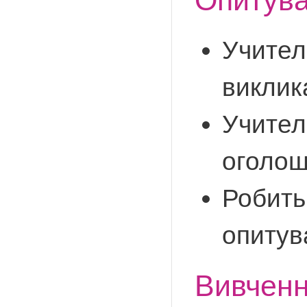
Опитува
Учител
виклик
Учитель
оголош
Робить
опитув
Вивченн