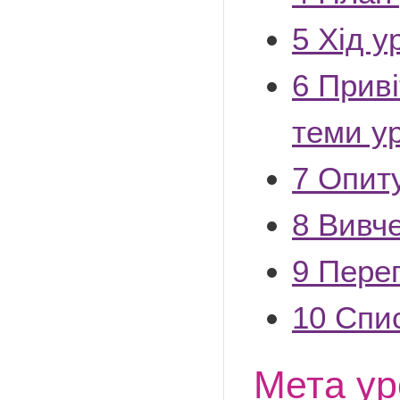
5
Хід у
6
Приві
теми ур
7
Опиту
8
Вивче
9
Перег
10
Спис
Мета ур