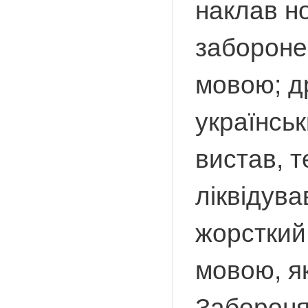
наклав н
заборонен
мовою; др
українськ
вистав, т
ліквідув
жорсткий
мовою, я
Заборонял