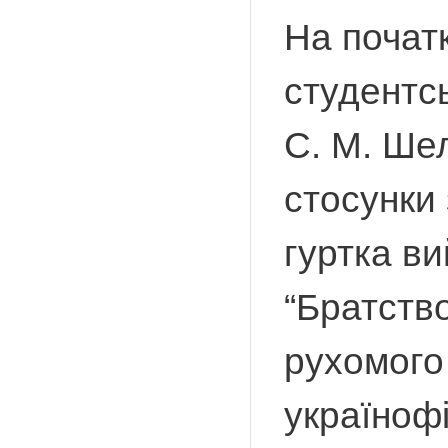
На початк
студентсь
С. М. Шел
стосунки 
гуртка ви
“Братство
рухомого 
українофі