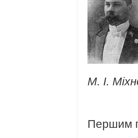
М. І. Міх
Першим п