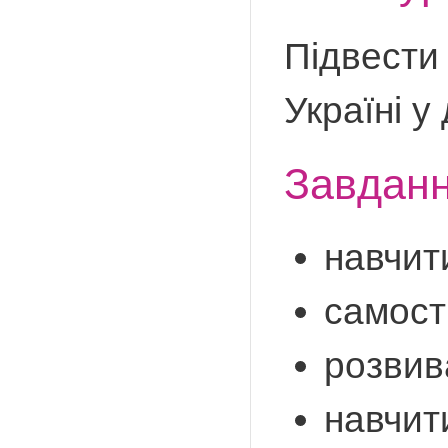
Підвести 
Україні у
Завданн
навчит
самості
розвив
навчит