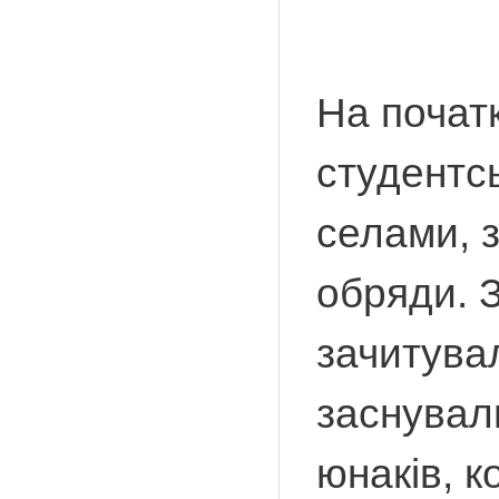
На початк
студентсь
селами, з
обряди. 
зачитува
заснували
юнаків, к