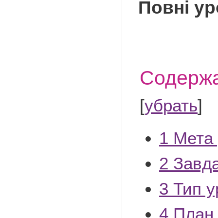
Повні ур
Содерж
[
убрать
]
1
Мета 
2
Завда
3
Тип у
4
План 