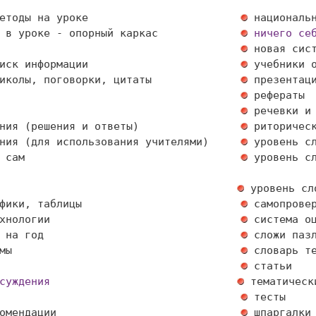
етоды на уроке                        
 в уроке - опорный каркас             
ничего се
                                      
иск информации                        
иколы, поговорки, цитаты              
                                      
                                      
ния (решения и ответы)                
ния (для использования учителями)     
 сам                                  
 уровень сл
фики, таблицы                         
хнологии                              
 на год                               
мы                                    
                                      
суждения
                                      
омендации                             