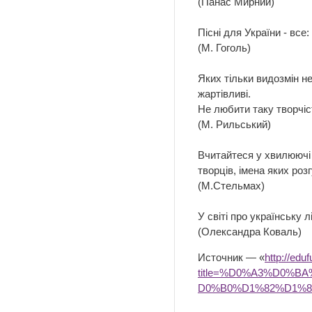
(Панас Мирний)
Пісні для України - все: 
(М. Гоголь)
Яких тільки видозмін не м
жартівливі.
Не любити таку творчіс
(М. Рильський)
Вчитайтеся у хвилюючі 
творців, імена яких роз
(М.Стельмах)
У світі про українську 
(Олександра Коваль)
Источник — «
http://edu
title=%D0%A3%D0%
D0%B0%D1%82%D1%8