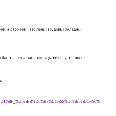
, й історичні, і весільні, і трудові, і баладні, і
ся багато поетичних таємниць: ви почуєте голоси
я.
%D1%8F_%D0%BB%D0%B8%D1%82%D0%B5%D1%80%