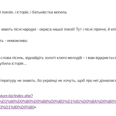
і поезія, і історія, і батьківстка могила.
ають пісні народні - окраса нашої поезії! Тут і пісні ліричні, й епічні
ть - неможливо.
слова пісень, віднайдіть золоті ключі мелодій – і вам відкриєть
губила історія…
літературу не знають, бо українці не хочуть, щоб про неї дізналис
future.biz/index.php?
BA%D1%80%D0%B0%D0%B8%D0%BD%D1%81%D0%BA%D0%B0
3%D1%80%D0%B0
»