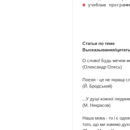
 учебные программ
Статьи по теме
Высказывания/цитат
О слово! Будь мечем мо
(Олександр Олесь)
Поезія - це не «кращі 
(Й. Бродський)
...У душі кожної людини
(М. Некрасов)
Наша мова - то і є оде
того, що ми зовемо ду