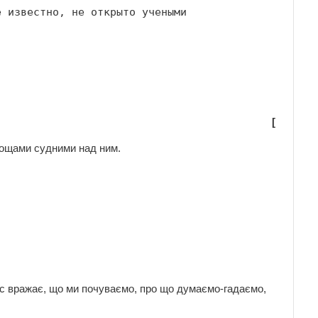
 известно, не открыто учеными

[
 Дощами судними над ним.
нас вражає, що ми почуваємо, про що думаємо-гадаємо,