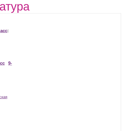
атура
асс
:
асс
9-
ская