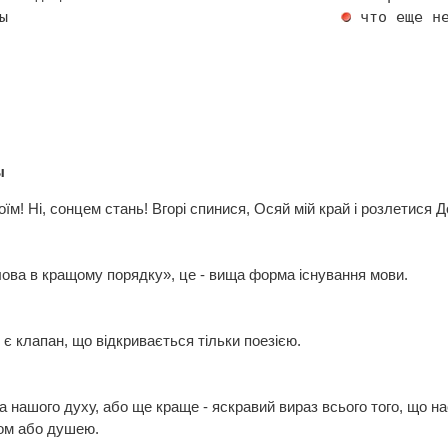
ы                                     
 что еще не
ы
їм! Ні, сонцем стань! Вгорі спинися, Осяй мій край і розлетися
слова в кращому порядку», це - вища форма існування мови.
 є клапан, що відкривається тільки поезією.
жа нашого духу, або ще краще - яскравий вираз всього того, що 
хом або душею.