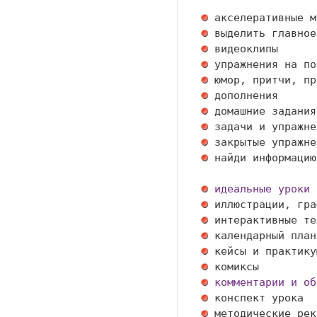
 акселеративные м
 выделить главное
 видеоклипы      
 упражнения на по
 юмор, притчи, пр
 дополнения      
 домашние задания
 задачи и упражне
 закрытые упражне
 найди информацию
идеальные уроки
 иллюстрации, гра
 интерактивные те
 календарный план
 кейсы и практику
 комиксы         
комментарии и об
 конспект урока  
 методические рек