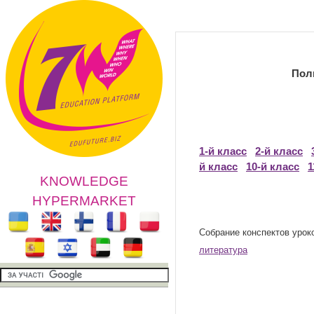
Полный переч
1-й класс
2-й класс
й класс
10-й класс
1
KNOWLEDGE
HYPERMARKET
Собрание конспектов урок
литература