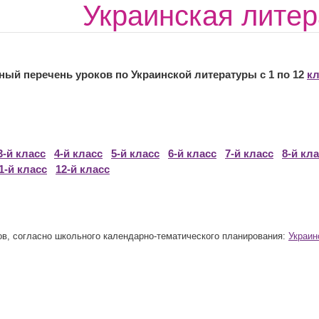
Украинская литер
ень уроков по Украинской литературы с 1 по 12
кл
3-й класс
4-й класс
5-й класс
6-й класс
7-й класс
8-й кл
1-й класс
12-й класс
ов, согласно школьного календарно-тематического планирования:
Украин