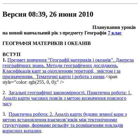
Версия 08:39, 26 июня 2010
Планування уроків
на новий навчальний рік з предмету Географія
7 клас
ГЕОГРАФІЯ МАТЕРИКІВ І ОКЕАНІВ
ВСТУП
1.
Предмет вивчення “Географії материків і океанів”. Джерела
географічних знань. Методи географічних досліджень.
Класифікація карт за охопленням території, змістом і за
призначенням. Тематичні карти і робота з ними
.<span
style="color: rgb(255, 0, 0);" />
2.
Загальні географічні закономірності. Практична робота: 1.
Аналіз карти часових поясів з метою визначення поясного
часу
.
3.
Практична робота: 2. Аналіз карти будови земної кори з
метою встановлення взаємозв’язків між тектонічними
структурами, формами рельєфу та розміщенням покладів
корисних копалин
.