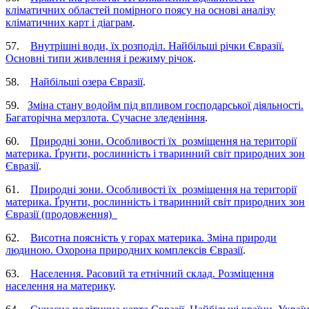
кліматичних областей помірного поясу на основі аналізу
кліматичних карт і діаграм
.
57.
Внутрішні води, їх розподіл. Найбільші річки Євразії.
Основні типи живлення і режиму річок
.
58.
Найбільші озера Євразії
.
59.
Зміна стану водойм під впливом господарської діяльності.
Багаторічна мерзлота. Сучасне зледеніння
.
60.
Природні зони. Особливості їх розміщення на території
материка. Ґрунти, рослинність і тваринний світ природних зон
Євразії
.
61.
Природні зони. Особливості їх розміщення на території
материка. Ґрунти, рослинність і тваринний світ природних зон
Євразії (продовження)
62.
Висотна поясність у горах материка. Зміна природи
людиною. Охорона природних комплексів Євразії
.
63.
Населення. Расовий та етнічний склад. Розміщення
населення на материку
.