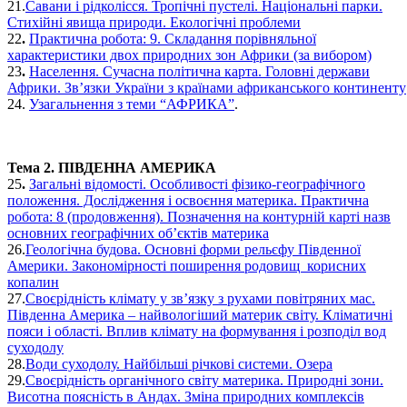
21.
Савани і рідколісся. Тропічні пустелі. Національні парки.
Стихійні явища природи. Екологічні проблеми
22
.
Практична робота: 9. Складання порівняльної
характеристики двох природних зон Африки (за вибором)
23
.
Населення. Сучасна політична карта. Головні держави
Африки. Зв’язки України з країнами африканського континенту
24.
Узагальнення з теми “АФРИКА”
.
Тема 2. ПІВДЕННА АМЕРИКА
25
.
Загальні відомості. Особливості фізико-географічного
положення. Дослідження і освоєння материка. Практична
робота: 8 (продовження). Позначення на контурній карті назв
основних географічних об’єктів материка
26.
Геологічна будова. Основні форми рельєфу Південної
Америки. Закономірності поширення родовищ корисних
копалин
27.
Своєрідність клімату у зв’язку з рухами повітряних мас.
Південна Америка – найвологіший материк світу. Кліматичні
пояси і області. Вплив клімату на формування і розподіл вод
суходолу
28.
Води суходолу. Найбільші річкові системи. Озера
29.
Своєрідність органічного світу материка. Природні зони.
Висотна поясність в Андах. Зміна природних комплексів