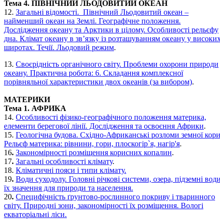
Тема 4. ПІВНІЧНИЙ ЛЬОДОВИТИЙ ОКЕАН
12.
Загальні відомості. Північний Льодовитий океан –
найменший океан на Землі. Географічне положення.
Дослідження океану та Арктики в цілому. Особливості рельєфу
дна. Клімат океану в зв’язку із розташуванням океану у високи
широтах. Течії. Льодовий режим
.
13.
Своєрідність органічного світу. Проблеми охорони природи
океану. Практична робота: 6. Складання комплексної
порівняльної характеристики двох океанів (за вибором)
.
МАТЕРИКИ
Тема 1. АФРИКА
14.
Особливості фізико-географічного положення материка,
елементи берегової лінії. Дослідження та освоєння Африки
.
15.
Геологічна будова. Східно-Африканські розломи земної кори
Рельєф материка: рівнини, гори, плоскогір`я, нагір'я
.
16
.
Закономірності розміщення корисних копалин
.
17
.
Загальні особливості клімату
.
18.
Кліматичні пояси і типи клімату.
19
.
Води суходолу. Головні річкові системи, озера, підземні води
їх значення для природи та населення.
20
.
Специфічність ґрунтово-рослинного покриву і тваринного
світу. Природні зони, закономірності їх розміщення. Вологі
екваторіальні ліси.