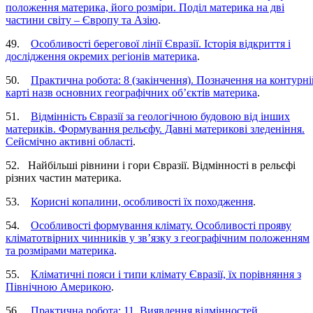
положення материка, його розміри. Поділ материка на дві
частини світу – Європу та Азію
.
49.
Особливості берегової лінії Євразії. Історія відкриття і
дослідження окремих регіонів материка
.
50.
Практична робота: 8 (закінчення). Позначення на контурні
карті назв основних географічних об’єктів материка
.
51.
Відмінність Євразії за геологічною будовою від інших
материків. Формування рельєфу. Давні материкові зледеніння.
Сейсмічно активні області
.
52. Найбільші рівнини і гори Євразії. Відмінності в рельєфі
різних частин материка.
53.
Корисні копалини, особливості їх походження
.
54.
Особливості формування клімату. Особливості прояву
кліматотвірних чинників у зв’язку з географічним положенням
та розмірами материка
.
55.
Кліматичні пояси і типи клімату Євразії, їх порівняння з
Північною Америкою
.
56.
Практична робота: 11. Виявлення відмінностей