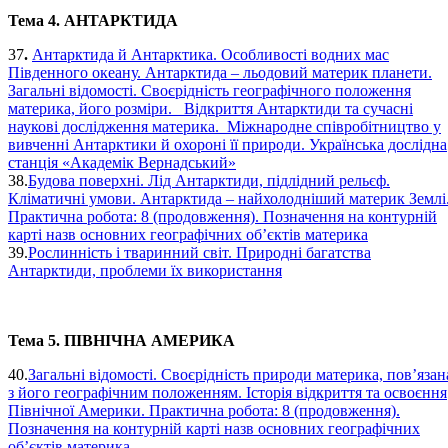
Тема 4. АНТАРКТИДА
37
.
Антарктида й Антарктика. Особливості водних мас
Південного океану. Антарктида – льодовий материк планети.
Загальні відомості. Своєрідність географічного положення
материка, його розміри. Відкриття Антарктиди та сучасні
наукові дослідження материка. Міжнародне співробітництво у
вивченні Антарктики й охороні її природи. Українська дослідна
станція «Академік Вернадський»
38.
Будова поверхні. Лід Антарктиди, підлідний рельєф.
Кліматичні умови. Антарктида – найхолодніший материк Землі
Практична робота: 8 (продовження). Позначення на контурній
карті назв основних географічних об’єктів материка
39.
Рослинність і тваринний світ. Природні багатства
Антарктиди, проблеми їх використання
Тема 5. ПІВНІЧНА АМЕРИКА
40.
Загальні відомості. Своєрідність природи материка, пов’язан
з його географічним положенням. Історія відкриття та освоєння
Північної Америки. Практична робота: 8 (продовження).
Позначення на контурній карті назв основних географічних
об’єктів материка