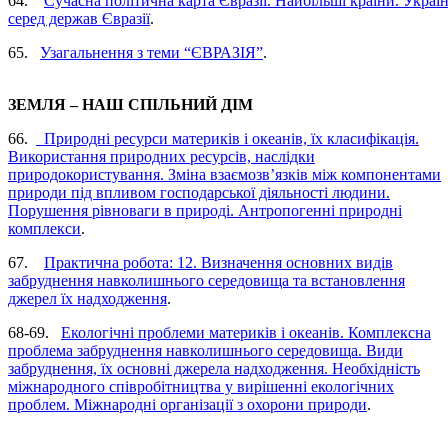
64.
Сучасна політична карта Євразії. Найбільші країни. Украї
серед держав Євразії
.
65.
Узагальнення з теми “ЄВРАЗІЯ”
.
ЗЕМЛЯ – НАШ СПІЛЬНИЙ ДІМ
66.
Природні ресурси материків і океанів, їх класифікація.
Використання природних ресурсів, наслідки
природокористування. Зміна взаємозв’язків між компонентами
природи під впливом господарської діяльності людини.
Порушення рівноваги в природі. Антропогенні природні
комплекси
.
67.
Практична робота: 12. Визначення основних видів
забруднення навколишнього середовища та встановлення
джерел їх надходження
.
68-69.
Екологічні проблеми материків і океанів. Комплексна
проблема забруднення навколишнього середовища. Види
забруднення, їх основні джерела надходження. Необхідність
міжнародного співробітництва у вирішенні екологічних
проблем. Міжнародні організації з охорони природи
.