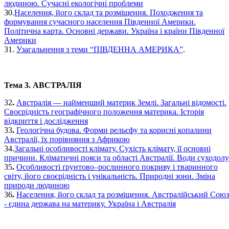
людиною. Сучасні екологічні проблеми
30.
Населення, його склад та розміщення. Походження та
формування сучасного населення Південної Америки.
Політична карта. Основні держави. Україна і країни Південної
Америки
31.
Узагальнення з теми “ПІВДЕННА АМЕРИКА”
.
Тема 3. АВСТРАЛІЯ
32
.
Австралія — найменший материк Землі. Загальні відомості.
Своєрідність географічного положення материка. Історія
відкриття і дослідження
33
.
Геологічна будова. Форми рельєфу та корисні копалини
Австралії, їх порівняння з Африкою
34.
Загальні особливості клімату. Сухість клімату, її основні
причини. Кліматичні пояси та області Австралії. Води суходолу
35
.
Особливості ґрунтово–рослинного покриву і тваринного
світу, його своєрідність і унікальність. Природні зони. Зміна
природи людиною
36
.
Населення, його склад та розміщення. Австралійський Союз
- єдина держава на материку. Україна і Австралія