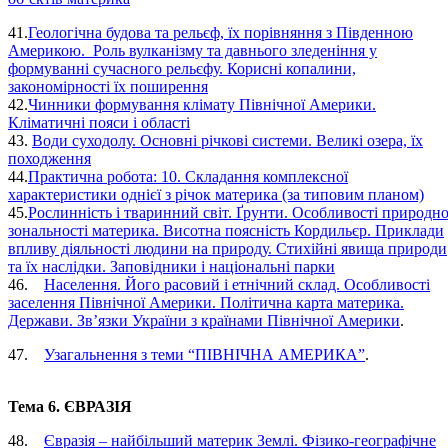
41.
Геологічна будова та рельєф, їх порівняння з Південною
Америкою. Роль вулканізму та давнього зледеніння у
формуванні сучасного рельєфу. Корисні копалини,
закономірності їх поширення
42.
Чинники формування клімату Північної Америки.
Кліматичні пояси і області
43.
Води суходолу. Основні річкові системи. Великі озера, їх
походження
44.
Практична робота: 10. Складання комплексної
характеристики однієї з річок материка (за типовим планом)
45.
Рослинність і тваринний світ. Ґрунти. Особливості природно
зональності материка. Висотна поясність Кордильєр. Приклади
впливу діяльності людини на природу. Стихійні явища природи
та їх наслідки. Заповідники і національні парки
46.
Населення. Його расовий і етнічний склад. Особливості
заселення Північної Америки. Політична карта материка.
Держави. Зв’язки України з країнами Північної Америки
.
47.
Узагальнення з теми “ПІВНІЧНА АМЕРИКА”
.
Тема 6. ЄВРАЗІЯ
48.
Євразія – найбільший материк Землі. Фізико-географічне