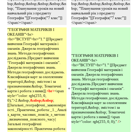
bsp;&nbsp;&nbsp;&nbsp;&nbsp;&n
bsp;&nbsp;&nbsp;&nbsp;&nbsp;&n
bsp; '''Планування уроків на новий
bsp; '''Планування уроків на новий
навчальний рік з предмету
навчальний рік з предмету
Географія '''[[Географія|'''7 клас''']]
Географія '''[[Географія|'''7 клас''']]
</span></span>
</span></span>
'''ГЕОГРАФІЯ МАТЕРИКІВ І
ОКЕАНІВ'''<br>
<br>'''ВСТУП'''<br>'''1.''' [[Предмет
вивчення Географії материків і
океанів. Джерела географічних
знань. Методи географічних
'''ГЕОГРАФІЯ МАТЕРИКІВ І
досліджень.|Предмет вивчення
ОКЕАНІВ'''<br>
“Географії материків і океанів”.
<br>'''ВСТУП'''<br>'''1.''' [[Предмет
Джерела географічних знань.
вивчення Географії материків і
Методи географічних досліджень.
океанів. Джерела географічних
Класифікація карт за охопленням
знань. Методи географічних
території,&nbsp; змістом і за
досліджень.|Предмет вивчення
призначенням.&nbsp; Тематичні
-
+
“Географії материків і океанів”.
карти і робота з ними]].
<br>
<span
Джерела географічних знань.
style="color: rgb(255, 0,
Методи географічних досліджень.
0);">2.&nbsp;
&nbsp;&nbsp
;
Класифікація карт за охопленням
[[Загальні_географічні_закономірн
території,&nbsp; змістом і за
ості._Практична_робота:_1._Аналі
призначенням.&nbsp; Тематичні
з_карти_часових_поясів_з_метою
карти і робота з ними]].<span
_визначення_поясного_часу|
style="color: rgb(255, 0, 0);"
/
>
Загальні географічні
закономірності. Практична робота: