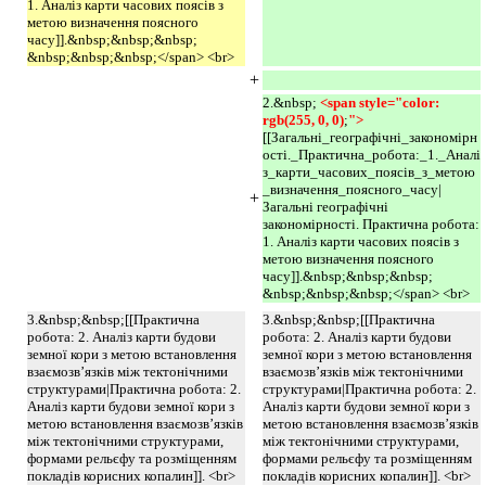
1. Аналіз карти часових поясів з
метою визначення поясного
часу]].&nbsp;&nbsp;&nbsp;
&nbsp;&nbsp;&nbsp;</span> <br>
+
2.&nbsp;
<span style="color: 
rgb(255, 0, 0)
;
">
[[Загальні_географічні_закономірн
ості._Практична_робота:_1._Аналі
з_карти_часових_поясів_з_метою
_визначення_поясного_часу|
+
Загальні географічні
закономірності. Практична робота:
1. Аналіз карти часових поясів з
метою визначення поясного
часу]].&nbsp;&nbsp;&nbsp;
&nbsp;&nbsp;&nbsp;</span> <br>
3.&nbsp;&nbsp;[[Практична
3.&nbsp;&nbsp;[[Практична
робота: 2. Аналіз карти будови
робота: 2. Аналіз карти будови
земної кори з метою встановлення
земної кори з метою встановлення
взаємозв’язків між тектонічними
взаємозв’язків між тектонічними
структурами|Практична робота: 2.
структурами|Практична робота: 2.
Аналіз карти будови земної кори з
Аналіз карти будови земної кори з
метою встановлення взаємозв’язків
метою встановлення взаємозв’язків
між тектонічними структурами,
між тектонічними структурами,
формами рельєфу та розміщенням
формами рельєфу та розміщенням
покладів корисних копалин]]. <br>
покладів корисних копалин]]. <br>