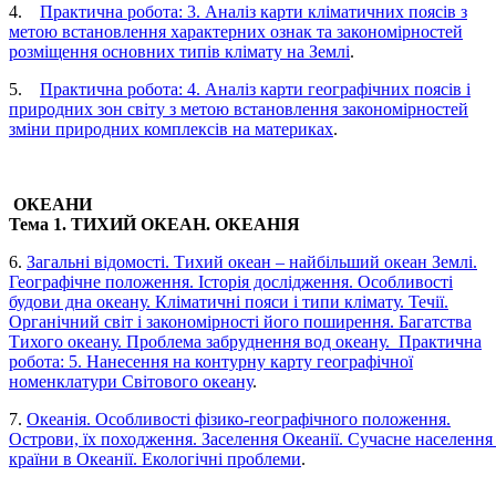
4.
Практична робота: 3. Аналіз карти кліматичних поясів з
метою встановлення характерних ознак та закономірностей
розміщення основних типів клімату на Землі
.
5.
Практична робота: 4. Аналіз карти географічних поясів і
природних зон світу з метою встановлення закономірностей
зміни природних комплексів на материках
.
ОКЕАНИ
Тема 1. ТИХИЙ ОКЕАН. ОКЕАНІЯ
6.
Загальні відомості. Тихий океан – найбільший океан Землі.
Географічне положення. Історія дослідження. Особливості
будови дна океану. Кліматичні пояси і типи клімату. Течії.
Органічний світ і закономірності його поширення. Багатства
Тихого океану. Проблема забруднення вод океану. Практична
робота: 5. Нанесення на контурну карту географічної
номенклатури Світового океану
.
7.
Океанія. Особливості фізико-географічного положення.
Острови, їх походження. Заселення Океанії. Сучасне населення 
країни в Океанії. Екологічні проблеми
.