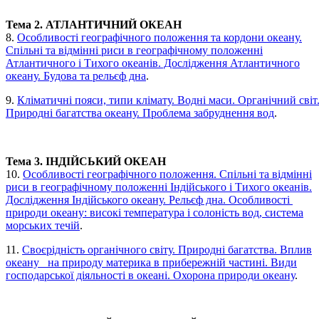
Тема 2. АТЛАНТИЧНИЙ ОКЕАН
8.
Особливості географічного положення та кордони океану.
Спільні та відмінні риси в географічному положенні
Атлантичного і Тихого океанів. Дослідження Атлантичного
океану. Будова та рельєф дна
.
9.
Кліматичні пояси, типи клімату. Водні маси. Органічний світ
Природні багатства океану. Проблема забруднення вод
.
Тема 3. ІНДІЙСЬКИЙ ОКЕАН
10.
Особливості географічного положення. Спільні та відмінні
риси в географічному положенні Індійського і Тихого океанів.
Дослідження Індійського океану. Рельєф дна. Особливості
природи океану: високі температура і солоність вод, система
морських течій
.
11.
Своєрідність органічного світу. Природні багатства. Вплив
океану на природу материка в прибережній частині. Види
господарської діяльності в океані. Охорона природи океану
.