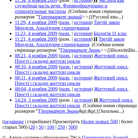
11:54, 4 ноября 2009
(разн. |
история
)
Н
Частица как
служебная часть речи. Формообразующие и
отрицательные частицы
‎
(Создана новая страница
размером '''
Гипермаркет знаний
>>[[Русский язы...)
11:29, 4 ноября 2009
(
разн.
|
история
)
Третій закон
Менделя. Аналізуюче схрещування
‎
11:23, 4 ноября 2009
(
разн.
|
история
)
Біологія 11 клас
‎
11:21, 4 ноября 2009
(разн. |
история
)
Н
Третій закон
Менделя. Аналізуюче схрещування
‎
(Создана новая
страница размером '''
Гіпермаркет Знань
>>[[Біологія|Біо..
08:21, 4 ноября 2009
(
разн.
|
история
)
Життєвий цикл.
Прості і складні життєві цикли
‎
08:16, 4 ноября 2009
(
разн.
|
история
)
Життєвий цикл.
Прості і складні життєві цикли
‎
08:11, 4 ноября 2009
(
разн.
|
история
)
Життєвий цикл.
Прості і складні життєві цикли
‎
08:04, 4 ноября 2009
(
разн.
|
история
)
Життєвий цикл.
Прості і складні життєві цикли
‎
14:24, 3 ноября 2009
(разн. |
история
)
Н
Життєвий цикл.
Прості і складні життєві цикли
‎
(Создана новая страница
размером '''
Гіпермаркет Знань
&gt;&gt;[[Загальна...)
(
недавние
| старейшие) Просмотреть (
более новых 500
| более
старых 500) (
20
|
50
|
100
|
250
|
500
)
© Автор системы образования 7W и
Гипермаркета Знаний
-