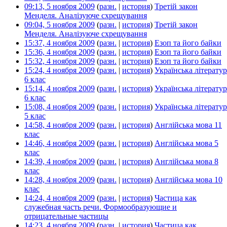
09:13, 5 ноября 2009
(
разн.
|
история
)
Третій закон
Менделя. Аналізуюче схрещування
‎
09:04, 5 ноября 2009
(
разн.
|
история
)
Третій закон
Менделя. Аналізуюче схрещування
‎
15:37, 4 ноября 2009
(
разн.
|
история
)
Езоп та його байки
‎
15:36, 4 ноября 2009
(
разн.
|
история
)
Езоп та його байки
‎
15:32, 4 ноября 2009
(
разн.
|
история
)
Езоп та його байки
‎
15:24, 4 ноября 2009
(
разн.
|
история
)
Українська літератур
6 клас
‎
15:14, 4 ноября 2009
(
разн.
|
история
)
Українська літератур
6 клас
‎
15:08, 4 ноября 2009
(
разн.
|
история
)
Українська літератур
5 клас
‎
14:58, 4 ноября 2009
(
разн.
|
история
)
Англійська мова 11
клас
‎
14:46, 4 ноября 2009
(
разн.
|
история
)
Англійська мова 5
клас
‎
14:39, 4 ноября 2009
(
разн.
|
история
)
Англійська мова 8
клас
‎
14:28, 4 ноября 2009
(
разн.
|
история
)
Англійська мова 10
клас
‎
14:24, 4 ноября 2009
(
разн.
|
история
)
Частица как
служебная часть речи. Формообразующие и
отрицательные частицы
‎
14:23, 4 ноября 2009
(
разн.
|
история
)
Частица как