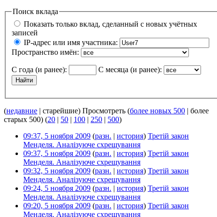
Поиск вклада
Показать только вклад, сделанный с новых учётных
записей
IP-адрес или имя участника:
Пространство имён:
С года (и ранее):
С месяца (и ранее):
(
недавние
| старейшие) Просмотреть (
более новых 500
| более
старых 500) (
20
|
50
|
100
|
250
|
500
)
09:37, 5 ноября 2009
(
разн.
|
история
)
Третій закон
Менделя. Аналізуюче схрещування
‎
09:37, 5 ноября 2009
(
разн.
|
история
)
Третій закон
Менделя. Аналізуюче схрещування
‎
09:32, 5 ноября 2009
(
разн.
|
история
)
Третій закон
Менделя. Аналізуюче схрещування
‎
09:24, 5 ноября 2009
(
разн.
|
история
)
Третій закон
Менделя. Аналізуюче схрещування
‎
09:20, 5 ноября 2009
(
разн.
|
история
)
Третій закон
Менделя. Аналізуюче схрещування
‎