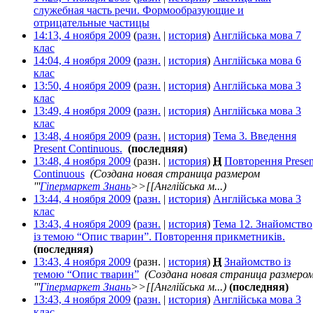
служебная часть речи. Формообразующие и
отрицательные частицы
‎
14:13, 4 ноября 2009
(
разн.
|
история
)
Англійська мова 7
клас
‎
14:04, 4 ноября 2009
(
разн.
|
история
)
Англійська мова 6
клас
‎
13:50, 4 ноября 2009
(
разн.
|
история
)
Англійська мова 3
клас
‎
13:49, 4 ноября 2009
(
разн.
|
история
)
Англійська мова 3
клас
‎
13:48, 4 ноября 2009
(
разн.
|
история
)
Тема 3. Введення
Present Continuous.
‎
(последняя)
13:48, 4 ноября 2009
(разн. |
история
)
Н
Повторення Presen
Continuous
‎
(Создана новая страница размером
'''
Гіпермаркет Знань
>>[[Англійська м...)
13:44, 4 ноября 2009
(
разн.
|
история
)
Англійська мова 3
клас
‎
13:43, 4 ноября 2009
(
разн.
|
история
)
Тема 12. Знайомство
із темою “Опис тварин”. Повторення прикметників.
‎
(последняя)
13:43, 4 ноября 2009
(разн. |
история
)
Н
Знайомство із
темою “Опис тварин”
‎
(Создана новая страница размеро
'''
Гіпермаркет Знань
>>[[Англійська м...)
(последняя)
13:43, 4 ноября 2009
(
разн.
|
история
)
Англійська мова 3
клас
‎