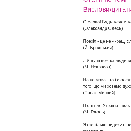
Вислови/цитат
О слово! Будь мечем мо
(Олександр Олесь)
Поезія - це не «кращі 
(Й. Бродський)
...У душі кожної людини
(М. Некрасов)
Наша мова - то і є оде
того, що ми зовемо ду
(Панас Мирний)
Пісні для України - все: 
(М. Гоголь)
Яких тільки видозмін не м