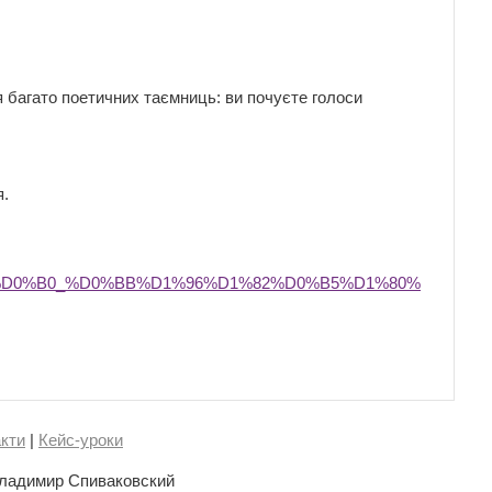
ся багато поетичних таємниць: ви почуєте голоси
я.
%D0%B0_%D0%BB%D1%96%D1%82%D0%B5%D1%80%
кти
|
Кейс-уроки
ладимир Спиваковский