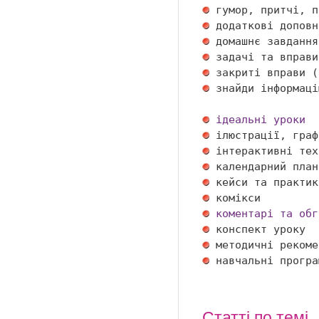
 гумор, притчі, п
 додаткові доповн
 домашнє завдання
 задачі та вправи
 закриті вправи (
 знайди інформаці
ідеальні уроки
 ілюстрації, граф
 інтерактивні тех
 календарний план
 кейси та практик
 комікси         
коментарі та обг
 конспект уроку  
 методичні рекоме
 навчальні програ
Статті по темі