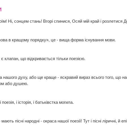
и
їм! Ні, сонцем стань! Вгорі спинися, Осяй мій край і розлетися
слова в кращому порядку», це - вища форма існування мови.
 є клапан, що відкривається тільки поезією.
жа нашого духу, або ще краще - яскравий вираз всього того, що 
хом або душею.
і поезія, і історія, і батьківстка могила.
ають пісні народні - окраса нашої поезії! Тут і пісні ліричні, й епічні