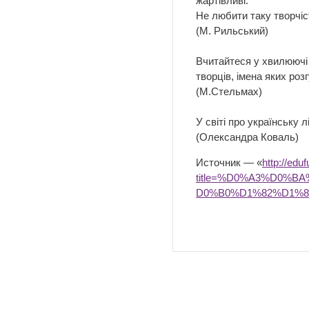
жартівливі.
Не любити таку творчіс
(М. Рильський)
Вчитайтеся у хвилюючі 
творців, імена яких роз
(М.Стельмах)
У світі про українську 
(Олександра Коваль)
Источник — «
http://edu
title=%D0%A3%D0%
D0%B0%D1%82%D1%8