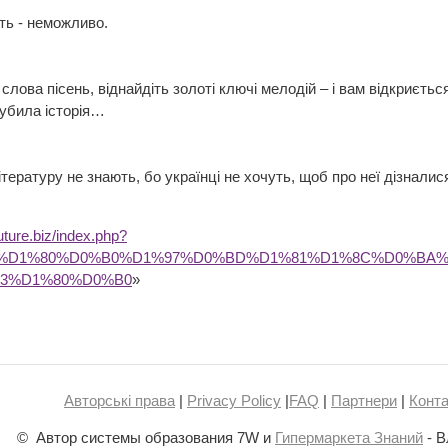
ть - неможливо.
слова пісень, віднайдіть золоті ключі мелодій – і вам відкриєть
губила історія…
літературу не знають, бо українці не хочуть, щоб про неї дізналис
future.biz/index.php?
BA%D1%80%D0%B0%D1%97%D0%BD%D1%81%D1%8C%D0%BA
3%D1%80%D0%B0
»
Авторські права
|
Privacy Policy
|
FAQ
|
Партнери
|
Конта
© Автор системы образования 7W и
Гипермаркета Знаний
- В