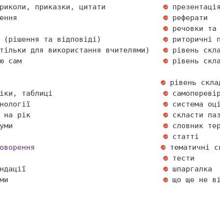
риколи, приказки, цитати             
ення                                 
                                     
 (рішення та відповіді)              
тільки для використання вчителями)   
ю сам                                
 рівень скла
іки, таблиці                         
нології                              
 на рік                              
уми                                  
                                     
оворення
                                     
ндації                               
ми                                   