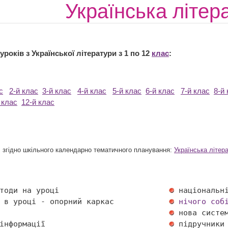
Українська літер
років з Української літератури з 1 по 12
клас
:
с
2-й клас
3-й клас
4-й клас
5-й клас
6-й клас
7-й клас
8-й
 клас
12-й клас
в, згідно шкільного календарно тематичного планування:
Українська літер
тоди на уроці                        
 в уроці - опорний каркас            
нічого соб
                                     
інформації                           