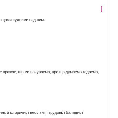
[
 Дощами судними над ним.
нас вражає, що ми почуваємо, про що думаємо-гадаємо,
, й історичні, і весільні, і трудові, і баладні, і