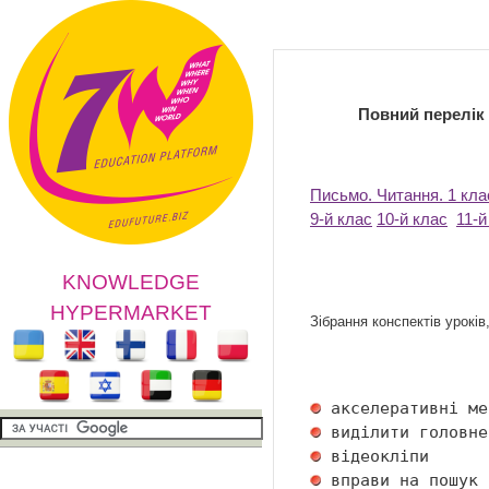
Повний перелік у
Письмо. Читання. 1 кла
9-й клас
10-й клас
11-й
KNOWLEDGE
HYPERMARKET
Зібрання конспектів урокі
 акселеративні ме
 виділити головне
 відеокліпи      
 вправи на пошук 