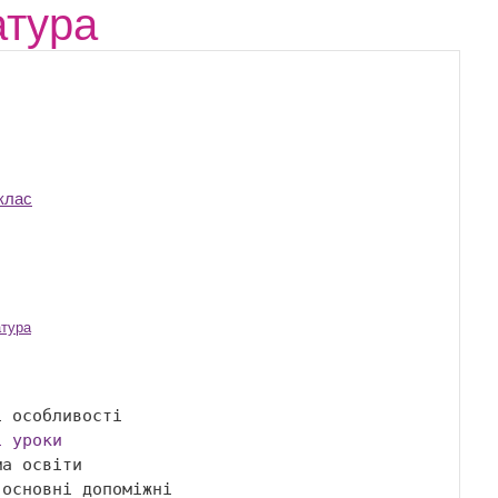
атура
 клас
атура
і уроки