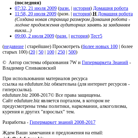
(последняя)
07:32, 21 июля 2009
(
разн.
|
история
)
Домашня робота
‎
11:58, 20 июля 2009
(разн. |
история
)
Н
Домашня робота
‎
(Создана новая страница размером Домашня робота -
логічне продовження аудиторних занять за завданням
викла...)
09:00, 2 июля 2009
(
разн.
|
история
)
Тест5
‎
(
недавние
| старейшие) Просмотреть (
более новых 100
| более
старых 100) (
20
|
50
|
100
|
250
|
500
)
© Автор системы образования 7W и
Гипермаркета Знаний
-
Владимир Спиваковский
При использовании материалов ресурса
ссылка на edufuture.biz обязательна (для интернет ресурсов -
гиперссылка).
edufuture.biz 2008-2017© Все права защищены.
Сайт edufuture.biz является порталом, в котором не
предусмотрены темы политики, наркомании, алкоголизма,
курения и других "взрослых" тем.
Разработка -
Гипермаркет знаний 2008-2017
Ждем Ваши замечания и предложения на email: