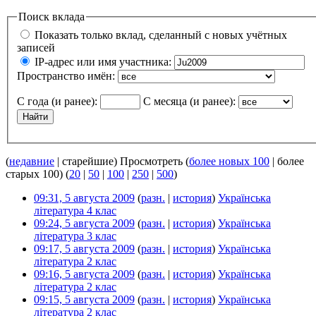
Поиск вклада
Показать только вклад, сделанный с новых учётных
записей
IP-адрес или имя участника:
Пространство имён:
С года (и ранее):
С месяца (и ранее):
(
недавние
| старейшие) Просмотреть (
более новых 100
| более
старых 100) (
20
|
50
|
100
|
250
|
500
)
09:31, 5 августа 2009
(
разн.
|
история
)
Українська
література 4 клас
‎
09:24, 5 августа 2009
(
разн.
|
история
)
Українська
література 3 клас
‎
09:17, 5 августа 2009
(
разн.
|
история
)
Українська
література 2 клас
‎
09:16, 5 августа 2009
(
разн.
|
история
)
Українська
література 2 клас
‎
09:15, 5 августа 2009
(
разн.
|
история
)
Українська
література 2 клас
‎