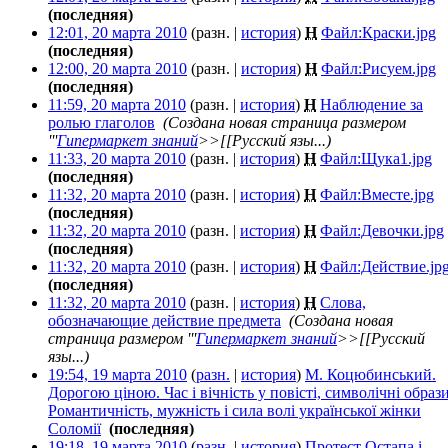
(последняя)
12:01, 20 марта 2010
(разн. |
история
)
Н
Файл:Краски.jpg
‎
(последняя)
12:00, 20 марта 2010
(разн. |
история
)
Н
Файл:Рисуем.jpg
‎
(последняя)
11:59, 20 марта 2010
(разн. |
история
)
Н
Наблюдение за
ролью глаголов
‎
(Создана новая страница размером
'''
Гипермаркет знаний
>>[[Русский язы...)
11:33, 20 марта 2010
(разн. |
история
)
Н
Файл:Щука1.jpg
‎
(последняя)
11:32, 20 марта 2010
(разн. |
история
)
Н
Файл:Вместе.jpg
‎
(последняя)
11:32, 20 марта 2010
(разн. |
история
)
Н
Файл:Девочки.jpg
‎
(последняя)
11:32, 20 марта 2010
(разн. |
история
)
Н
Файл:Действие.jp
(последняя)
11:32, 20 марта 2010
(разн. |
история
)
Н
Слова,
обозначающие действие предмета
‎
(Создана новая
страница размером '''
Гипермаркет знаний
>>[[Русский
язы...)
19:54, 19 марта 2010
(
разн.
|
история
)
М. Коцюбинський.
Дорогою ціною. Час і вічність у повісті, символічні образи
Романтичність, мужність і сила волі української жінки
Соломії
‎
(последняя)
19:18, 19 марта 2010
(
разн.
|
история
)
Протест Остапа і