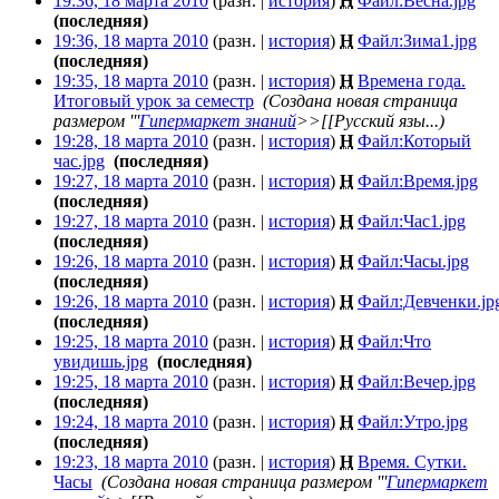
19:36, 18 марта 2010
(разн. |
история
)
Н
Файл:Весна.jpg
‎
(последняя)
19:36, 18 марта 2010
(разн. |
история
)
Н
Файл:Зима1.jpg
‎
(последняя)
19:35, 18 марта 2010
(разн. |
история
)
Н
Времена года.
Итоговый урок за семестр
‎
(Создана новая страница
размером '''
Гипермаркет знаний
>>[[Русский язы...)
19:28, 18 марта 2010
(разн. |
история
)
Н
Файл:Который
час.jpg
‎
(последняя)
19:27, 18 марта 2010
(разн. |
история
)
Н
Файл:Время.jpg
‎
(последняя)
19:27, 18 марта 2010
(разн. |
история
)
Н
Файл:Час1.jpg
‎
(последняя)
19:26, 18 марта 2010
(разн. |
история
)
Н
Файл:Часы.jpg
‎
(последняя)
19:26, 18 марта 2010
(разн. |
история
)
Н
Файл:Девченки.jp
(последняя)
19:25, 18 марта 2010
(разн. |
история
)
Н
Файл:Что
увидишь.jpg
‎
(последняя)
19:25, 18 марта 2010
(разн. |
история
)
Н
Файл:Вечер.jpg
‎
(последняя)
19:24, 18 марта 2010
(разн. |
история
)
Н
Файл:Утро.jpg
‎
(последняя)
19:23, 18 марта 2010
(разн. |
история
)
Н
Время. Сутки.
Часы
‎
(Создана новая страница размером '''
Гипермаркет