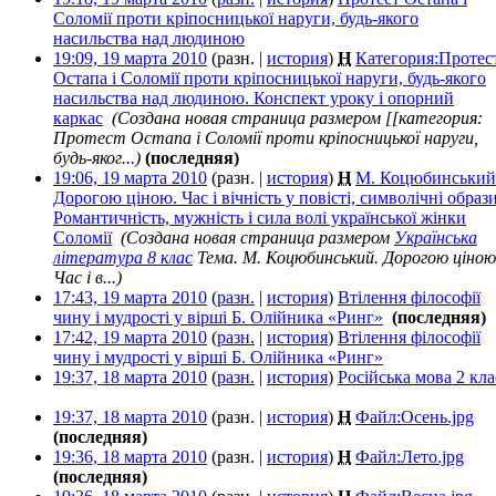
Соломії проти кріпосницької наруги, будь-якого
насильства над людиною
‎
19:09, 19 марта 2010
(разн. |
история
)
Н
Категория:Протес
Остапа і Соломії проти кріпосницької наруги, будь-якого
насильства над людиною. Конспект уроку і опорний
каркас
‎
(Создана новая страница размером [[категория:
Протест Остапа і Соломії проти кріпосницької наруги,
будь-яког...)
(последняя)
19:06, 19 марта 2010
(разн. |
история
)
Н
М. Коцюбинський
Дорогою ціною. Час і вічність у повісті, символічні образи
Романтичність, мужність і сила волі української жінки
Соломії
‎
(Создана новая страница размером
Українська
література 8 клас
Тема. М. Коцюбинський. Дорогою ціною
Час і в...)
17:43, 19 марта 2010
(
разн.
|
история
)
Втілення філософії
чину і мудрості у вірші Б. Олійника «Ринг»
‎
(последняя)
17:42, 19 марта 2010
(
разн.
|
история
)
Втілення філософії
чину і мудрості у вірші Б. Олійника «Ринг»
‎
19:37, 18 марта 2010
(
разн.
|
история
)
Російська мова 2 кла
19:37, 18 марта 2010
(разн. |
история
)
Н
Файл:Осень.jpg
‎
(последняя)
19:36, 18 марта 2010
(разн. |
история
)
Н
Файл:Лето.jpg
‎
(последняя)