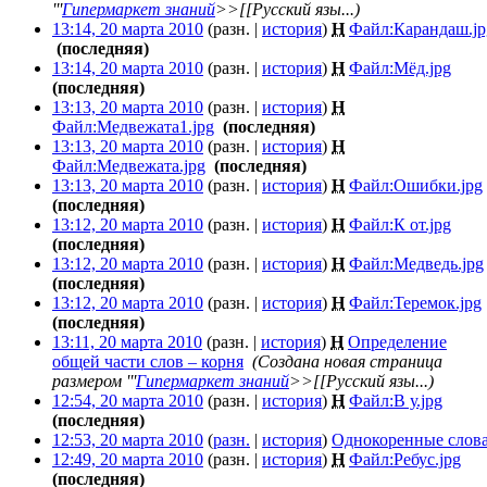
'''
Гипермаркет знаний
>>[[Русский язы...)
13:14, 20 марта 2010
(разн. |
история
)
Н
Файл:Карандаш.jp
‎
(последняя)
13:14, 20 марта 2010
(разн. |
история
)
Н
Файл:Мёд.jpg
‎
(последняя)
13:13, 20 марта 2010
(разн. |
история
)
Н
Файл:Медвежата1.jpg
‎
(последняя)
13:13, 20 марта 2010
(разн. |
история
)
Н
Файл:Медвежата.jpg
‎
(последняя)
13:13, 20 марта 2010
(разн. |
история
)
Н
Файл:Ошибки.jpg
‎
(последняя)
13:12, 20 марта 2010
(разн. |
история
)
Н
Файл:К от.jpg
‎
(последняя)
13:12, 20 марта 2010
(разн. |
история
)
Н
Файл:Медведь.jpg
(последняя)
13:12, 20 марта 2010
(разн. |
история
)
Н
Файл:Теремок.jpg
‎
(последняя)
13:11, 20 марта 2010
(разн. |
история
)
Н
Определение
общей части слов – корня
‎
(Создана новая страница
размером '''
Гипермаркет знаний
>>[[Русский язы...)
12:54, 20 марта 2010
(разн. |
история
)
Н
Файл:В у.jpg
‎
(последняя)
12:53, 20 марта 2010
(
разн.
|
история
)
Однокоренные слов
12:49, 20 марта 2010
(разн. |
история
)
Н
Файл:Ребус.jpg
‎
(последняя)