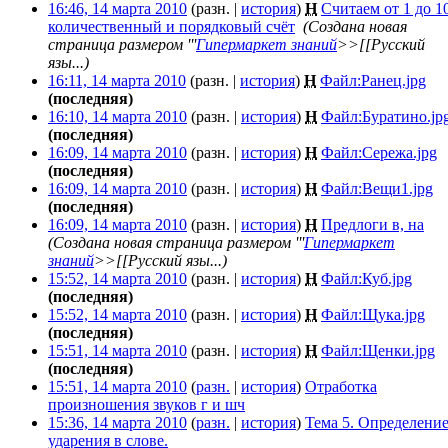
16:46, 14 марта 2010
(разн. |
история
)
Н
Считаем от 1 до 10
количественный и порядковый счёт
‎
(Создана новая
страница размером '''
Гипермаркет знаний
>>[[Русский
язы...)
16:11, 14 марта 2010
(разн. |
история
)
Н
Файл:Ранец.jpg
‎
(последняя)
16:10, 14 марта 2010
(разн. |
история
)
Н
Файл:Буратино.jp
(последняя)
16:09, 14 марта 2010
(разн. |
история
)
Н
Файл:Сережа.jpg
‎
(последняя)
16:09, 14 марта 2010
(разн. |
история
)
Н
Файл:Вещи1.jpg
‎
(последняя)
16:09, 14 марта 2010
(разн. |
история
)
Н
Предлоги в, на
‎
(Создана новая страница размером '''
Гипермаркет
знаний
>>[[Русский язы...)
15:52, 14 марта 2010
(разн. |
история
)
Н
Файл:Куб.jpg
‎
(последняя)
15:52, 14 марта 2010
(разн. |
история
)
Н
Файл:Щука.jpg
‎
(последняя)
15:51, 14 марта 2010
(разн. |
история
)
Н
Файл:Щенки.jpg
‎
(последняя)
15:51, 14 марта 2010
(
разн.
|
история
)
Отработка
произношения звуков г и шч
‎
15:36, 14 марта 2010
(
разн.
|
история
)
Тема 5. Определени
ударения в слове.
‎