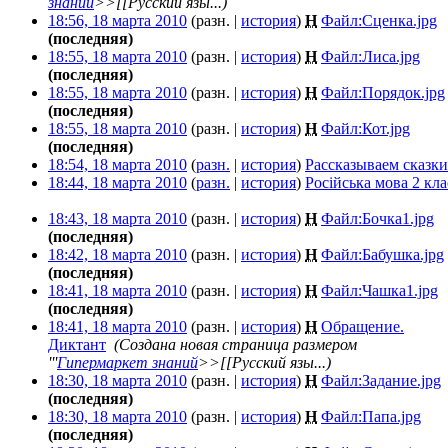
знаний
>>[[Русский язы...)
18:56, 18 марта 2010
(разн. |
история
)
Н
Файл:Сценка.jpg
‎
(последняя)
18:55, 18 марта 2010
(разн. |
история
)
Н
Файл:Лиса.jpg
‎
(последняя)
18:55, 18 марта 2010
(разн. |
история
)
Н
Файл:Порядок.jpg
(последняя)
18:55, 18 марта 2010
(разн. |
история
)
Н
Файл:Кот.jpg
‎
(последняя)
18:54, 18 марта 2010
(
разн.
|
история
)
Рассказываем сказки
18:44, 18 марта 2010
(
разн.
|
история
)
Російська мова 2 кла
18:43, 18 марта 2010
(разн. |
история
)
Н
Файл:Бочка1.jpg
‎
(последняя)
18:42, 18 марта 2010
(разн. |
история
)
Н
Файл:Бабушка.jpg
‎
(последняя)
18:41, 18 марта 2010
(разн. |
история
)
Н
Файл:Чашка1.jpg
‎
(последняя)
18:41, 18 марта 2010
(разн. |
история
)
Н
Обращение.
Диктант
‎
(Создана новая страница размером
'''
Гипермаркет знаний
>>[[Русский язы...)
18:30, 18 марта 2010
(разн. |
история
)
Н
Файл:Задание.jpg
‎
(последняя)
18:30, 18 марта 2010
(разн. |
история
)
Н
Файл:Папа.jpg
‎
(последняя)