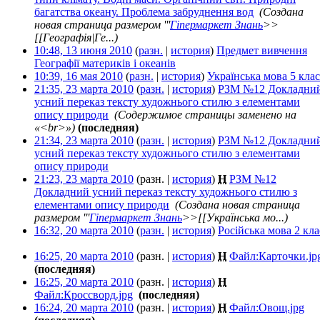
багатства океану. Проблема забруднення вод
‎
(Создана
новая страница размером '''
Гіпермаркет Знань
>>
[[Географія|Ге...)
10:48, 13 июня 2010
(
разн.
|
история
)
Предмет вивчення
Географії материків і океанів
‎
10:39, 16 мая 2010
(
разн.
|
история
)
Українська мова 5 клас
21:35, 23 марта 2010
(
разн.
|
история
)
РЗМ №12 Докладни
усний переказ тексту художнього стилю з елементами
опису природи
‎
(Содержимое страницы заменено на
«<br>»)
(последняя)
21:34, 23 марта 2010
(
разн.
|
история
)
РЗМ №12 Докладни
усний переказ тексту художнього стилю з елементами
опису природи
‎
21:23, 23 марта 2010
(разн. |
история
)
Н
РЗМ №12
Докладний усний переказ тексту художнього стилю з
елементами опису природи
‎
(Создана новая страница
размером '''
Гіпермаркет Знань
>>[[Українська мо...)
16:32, 20 марта 2010
(
разн.
|
история
)
Російська мова 2 кла
16:25, 20 марта 2010
(разн. |
история
)
Н
Файл:Карточки.jp
(последняя)
16:25, 20 марта 2010
(разн. |
история
)
Н
Файл:Кроссворд.jpg
‎
(последняя)
16:24, 20 марта 2010
(разн. |
история
)
Н
Файл:Овощ.jpg
‎