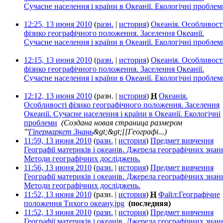
Сучасне населення і країни в Океанії. Екологічні проблем
12:25, 13 июня 2010
(
разн.
|
история
)
Океанія. Особливост
фізико географічного положення. Заселення Океанії.
Сучасне населення і країни в Океанії. Екологічні проблем
12:15, 13 июня 2010
(
разн.
|
история
)
Океанія. Особливост
фізико географічного положення. Заселення Океанії.
Сучасне населення і країни в Океанії. Екологічні проблем
12:12, 13 июня 2010
(разн. |
история
)
Н
Океанія.
Особливості фізико географічного положення. Заселення
Океанії. Сучасне населення і країни в Океанії. Екологічні
проблеми
‎
(Создана новая страница размером
'''
Гіпермаркет Знань
&gt;&gt;[[Географі...)
11:59, 13 июня 2010
(
разн.
|
история
)
Предмет вивчення
Географії материків і океанів. Джерела географічних знань
Методи географічних досліджень.
‎
11:56, 13 июня 2010
(
разн.
|
история
)
Предмет вивчення
Географії материків і океанів. Джерела географічних знань
Методи географічних досліджень.
‎
11:52, 13 июня 2010
(разн. |
история
)
Н
Файл:Географічне
положення Тихого океану.jpg
‎
(последняя)
11:52, 13 июня 2010
(
разн.
|
история
)
Предмет вивчення
Географії материків і океанів. Джерела географічних знань