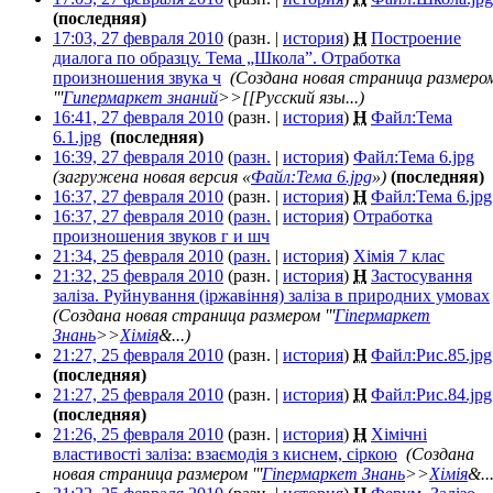
(последняя)
17:03, 27 февраля 2010
(разн. |
история
)
Н
Построение
диалога по образцу. Тема „Школа”. Отработка
произношения звука ч
‎
(Создана новая страница размеро
'''
Гипермаркет знаний
>>[[Русский язы...)
16:41, 27 февраля 2010
(разн. |
история
)
Н
Файл:Тема
6.1.jpg
‎
(последняя)
16:39, 27 февраля 2010
(
разн.
|
история
)
Файл:Тема 6.jpg
‎
(загружена новая версия «
Файл:Тема 6.jpg
»)
(последняя)
16:37, 27 февраля 2010
(разн. |
история
)
Н
Файл:Тема 6.jpg
16:37, 27 февраля 2010
(
разн.
|
история
)
Отработка
произношения звуков г и шч
‎
21:34, 25 февраля 2010
(
разн.
|
история
)
Хімія 7 клас
‎
21:32, 25 февраля 2010
(разн. |
история
)
Н
Застосування
заліза. Руйнування (іржавіння) заліза в природних умовах
(Создана новая страница размером '''
Гіпермаркет
Знань
>>
Хімія
&...)
21:27, 25 февраля 2010
(разн. |
история
)
Н
Файл:Рис.85.jpg
(последняя)
21:27, 25 февраля 2010
(разн. |
история
)
Н
Файл:Рис.84.jpg
(последняя)
21:26, 25 февраля 2010
(разн. |
история
)
Н
Хімічні
властивості заліза: взаємодія з киснем, сіркою
‎
(Создана
новая страница размером '''
Гіпермаркет Знань
>>
Хімія
&..