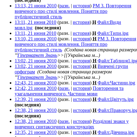
(последняя)
13:13, 21 июня 2010
(
разн.
|
история
)
РМ 3. Повторення
вивченого про стилі мовлення. Поняття про
публіцистичний стиль
‎
13:11, 21 июня 2010
(разн. |
история
)
Н
Файл:Види
мовл.jpg
‎
(последняя)
13:11, 21 июня 2010
(разн. |
история
)
Н
Файл:Типи.jpg
‎
13:10, 21 июня 2010
(разн. |
история
)
Н
РМ 3. Повторення
вивченого про стилі мовлення. Поняття про
публіцистичний стиль
‎
(Создана новая страница размеро
'''
Гіпермаркет Знань
>>[[Українська м...)
13:02, 21 июня 2010
(разн. |
история
)
Н
Файл:Таблиця1.jp
13:02, 21 июня 2010
(разн. |
история
)
Н
Вивчені групи
орфограм
‎
(Создана новая страница размером
'''
Гіпермаркет Знань
>>[[Українська м...)
12:43, 21 июня 2010
(разн. |
история
)
Н
Файл:Частини.jpg
‎
12:42, 21 июня 2010
(
разн.
|
история
)
Повторення та
узагальнення вивченого. Частини мови
‎
12:39, 21 июня 2010
(разн. |
история
)
Н
Файл:Цвітуть.jpg
‎
(последняя)
12:38, 21 июня 2010
(разн. |
история
)
Н
Файл:Праворуч.jp
(последняя)
12:38, 21 июня 2010
(
разн.
|
история
)
Розділові знаки у
вивчених синтаксичних конструкціях
‎
12:35, 21 июня 2010
(разн. |
история
)
Н
Файл:Дівчина.jpg
‎