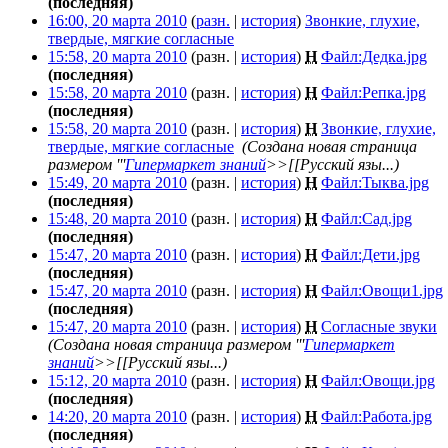
(последняя)
16:00, 20 марта 2010
(
разн.
|
история
)
Звонкие, глухие,
твердые, мягкие согласные
‎
15:58, 20 марта 2010
(разн. |
история
)
Н
Файл:Дедка.jpg
‎
(последняя)
15:58, 20 марта 2010
(разн. |
история
)
Н
Файл:Репка.jpg
‎
(последняя)
15:58, 20 марта 2010
(разн. |
история
)
Н
Звонкие, глухие,
твердые, мягкие согласные
‎
(Создана новая страница
размером '''
Гипермаркет знаний
>>[[Русский язы...)
15:49, 20 марта 2010
(разн. |
история
)
Н
Файл:Тыква.jpg
‎
(последняя)
15:48, 20 марта 2010
(разн. |
история
)
Н
Файл:Сад.jpg
‎
(последняя)
15:47, 20 марта 2010
(разн. |
история
)
Н
Файл:Дети.jpg
‎
(последняя)
15:47, 20 марта 2010
(разн. |
история
)
Н
Файл:Овощи1.jpg
‎
(последняя)
15:47, 20 марта 2010
(разн. |
история
)
Н
Согласные звуки
‎
(Создана новая страница размером '''
Гипермаркет
знаний
>>[[Русский язы...)
15:12, 20 марта 2010
(разн. |
история
)
Н
Файл:Овощи.jpg
‎
(последняя)
14:20, 20 марта 2010
(разн. |
история
)
Н
Файл:Работа.jpg
‎
(последняя)