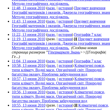
Методи географічних досліджень.
‎
11:48, 13 июня 2010
(
разн.
|
история
)
Предмет вивчення
Географії материків і океанів. Джерела географічних знань
Методи географічних досліджень.
‎
11:43, 13 июня 2010
(
разн.
|
история
)
Предмет вивчення
Географії материків і океанів. Джерела географічних знань
Методи географічних досліджень.
‎
11:22, 13 июня 2010
(
разн.
|
история
)
Географія 7 клас
‎
11:19, 13 июня 2010
(разн. |
история
)
Н
Предмет вивчення
Географії материків і океанів. Джерела географічних знань
Методи географічних досліджень.
‎
(Создана новая
страница размером '''
Гіпермаркет Знань
>>[[Географія|
Ге...)
11:04, 13 июня 2010
(
разн.
|
история
)
Географія 7 клас
‎
10:58, 13 июня 2010
(
разн.
|
история
)
Кліматичні пояси,
типи клімату. Водні маси. Органічний світ. Природні
багатства океану. Проблема забруднення вод
‎
10:57, 13 июня 2010
(
разн.
|
история
)
Кліматичні пояси,
типи клімату. Водні маси. Органічний світ. Природні
багатства океану. Проблема забруднення вод
‎
10:56, 13 июня 2010
(
разн.
|
история
)
Кліматичні пояси,
типи клімату. Водні маси. Органічний світ. Природні
багатства океану. Проблема забруднення вод
‎
10:55, 13 июня 2010
(разн. |
история
)
Н
Кліматичні пояси,
типи клімату. Водні маси. Органічний світ. Природні