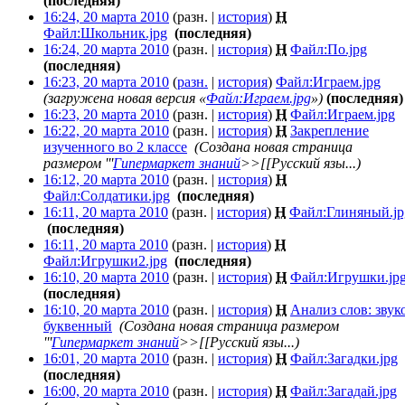
(последняя)
16:24, 20 марта 2010
(разн. |
история
)
Н
Файл:Школьник.jpg
‎
(последняя)
16:24, 20 марта 2010
(разн. |
история
)
Н
Файл:По.jpg
‎
(последняя)
16:23, 20 марта 2010
(
разн.
|
история
)
Файл:Играем.jpg
‎
(загружена новая версия «
Файл:Играем.jpg
»)
(последняя)
16:23, 20 марта 2010
(разн. |
история
)
Н
Файл:Играем.jpg
‎
16:22, 20 марта 2010
(разн. |
история
)
Н
Закрепление
изученного во 2 классе
‎
(Создана новая страница
размером '''
Гипермаркет знаний
>>[[Русский язы...)
16:12, 20 марта 2010
(разн. |
история
)
Н
Файл:Солдатики.jpg
‎
(последняя)
16:11, 20 марта 2010
(разн. |
история
)
Н
Файл:Глиняный.jp
‎
(последняя)
16:11, 20 марта 2010
(разн. |
история
)
Н
Файл:Игрушки2.jpg
‎
(последняя)
16:10, 20 марта 2010
(разн. |
история
)
Н
Файл:Игрушки.jp
(последняя)
16:10, 20 марта 2010
(разн. |
история
)
Н
Анализ слов: звук
буквенный
‎
(Создана новая страница размером
'''
Гипермаркет знаний
>>[[Русский язы...)
16:01, 20 марта 2010
(разн. |
история
)
Н
Файл:Загадки.jpg
‎
(последняя)
16:00, 20 марта 2010
(разн. |
история
)
Н
Файл:Загадай.jpg
‎