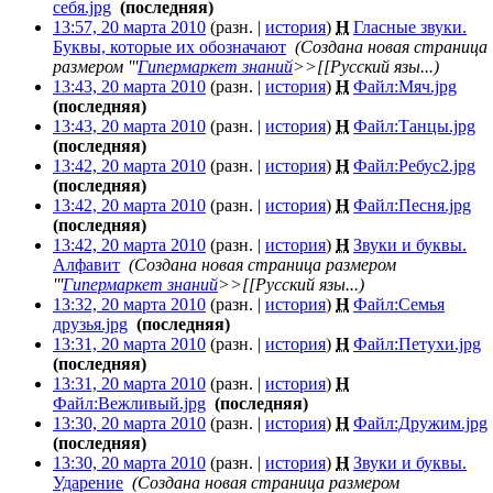
себя.jpg
‎
(последняя)
13:57, 20 марта 2010
(разн. |
история
)
Н
Гласные звуки.
Буквы, которые их обозначают
‎
(Создана новая страница
размером '''
Гипермаркет знаний
>>[[Русский язы...)
13:43, 20 марта 2010
(разн. |
история
)
Н
Файл:Мяч.jpg
‎
(последняя)
13:43, 20 марта 2010
(разн. |
история
)
Н
Файл:Танцы.jpg
‎
(последняя)
13:42, 20 марта 2010
(разн. |
история
)
Н
Файл:Ребус2.jpg
‎
(последняя)
13:42, 20 марта 2010
(разн. |
история
)
Н
Файл:Песня.jpg
‎
(последняя)
13:42, 20 марта 2010
(разн. |
история
)
Н
Звуки и буквы.
Алфавит
‎
(Создана новая страница размером
'''
Гипермаркет знаний
>>[[Русский язы...)
13:32, 20 марта 2010
(разн. |
история
)
Н
Файл:Семья
друзья.jpg
‎
(последняя)
13:31, 20 марта 2010
(разн. |
история
)
Н
Файл:Петухи.jpg
‎
(последняя)
13:31, 20 марта 2010
(разн. |
история
)
Н
Файл:Вежливый.jpg
‎
(последняя)
13:30, 20 марта 2010
(разн. |
история
)
Н
Файл:Дружим.jpg
‎
(последняя)
13:30, 20 марта 2010
(разн. |
история
)
Н
Звуки и буквы.
Ударение
‎
(Создана новая страница размером