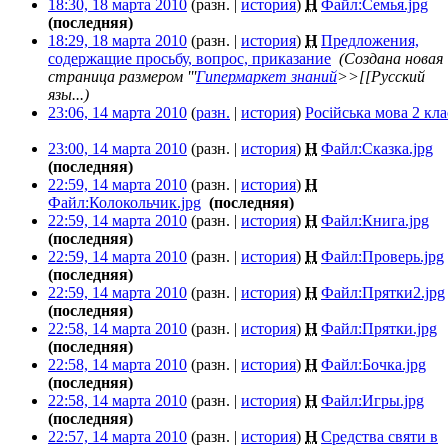
18:30, 18 марта 2010
(разн. |
история
)
Н
Файл:Семья.jpg
‎
(последняя)
18:29, 18 марта 2010
(разн. |
история
)
Н
Предложения,
содержащие просьбу, вопрос, приказание
‎
(Создана новая
страница размером '''
Гипермаркет знаний
>>[[Русский
язы...)
23:06, 14 марта 2010
(
разн.
|
история
)
Російська мова 2 кла
23:00, 14 марта 2010
(разн. |
история
)
Н
Файл:Сказка.jpg
‎
(последняя)
22:59, 14 марта 2010
(разн. |
история
)
Н
Файл:Колокольчик.jpg
‎
(последняя)
22:59, 14 марта 2010
(разн. |
история
)
Н
Файл:Книга.jpg
‎
(последняя)
22:59, 14 марта 2010
(разн. |
история
)
Н
Файл:Проверь.jpg
‎
(последняя)
22:59, 14 марта 2010
(разн. |
история
)
Н
Файл:Прятки2.jpg
(последняя)
22:58, 14 марта 2010
(разн. |
история
)
Н
Файл:Прятки.jpg
‎
(последняя)
22:58, 14 марта 2010
(разн. |
история
)
Н
Файл:Бочка.jpg
‎
(последняя)
22:58, 14 марта 2010
(разн. |
история
)
Н
Файл:Игры.jpg
‎
(последняя)
22:57, 14 марта 2010
(разн. |
история
)
Н
Средства святи в