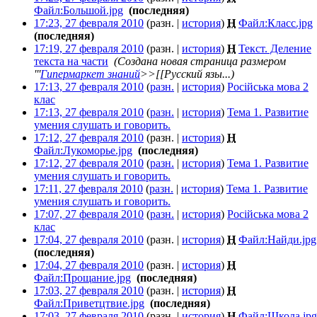
Файл:Большой.jpg
‎
(последняя)
17:23, 27 февраля 2010
(разн. |
история
)
Н
Файл:Класс.jpg
‎
(последняя)
17:19, 27 февраля 2010
(разн. |
история
)
Н
Текст. Деление
текста на части
‎
(Создана новая страница размером
'''
Гипермаркет знаний
>>[[Русский язы...)
17:13, 27 февраля 2010
(
разн.
|
история
)
Російська мова 2
клас
‎
17:13, 27 февраля 2010
(
разн.
|
история
)
Тема 1. Развитие
умения слушать и говорить.
‎
17:12, 27 февраля 2010
(разн. |
история
)
Н
Файл:Лукоморье.jpg
‎
(последняя)
17:12, 27 февраля 2010
(
разн.
|
история
)
Тема 1. Развитие
умения слушать и говорить.
‎
17:11, 27 февраля 2010
(
разн.
|
история
)
Тема 1. Развитие
умения слушать и говорить.
‎
17:07, 27 февраля 2010
(
разн.
|
история
)
Російська мова 2
клас
‎
17:04, 27 февраля 2010
(разн. |
история
)
Н
Файл:Найди.jpg
(последняя)
17:04, 27 февраля 2010
(разн. |
история
)
Н
Файл:Прощание.jpg
‎
(последняя)
17:03, 27 февраля 2010
(разн. |
история
)
Н
Файл:Приветцтвие.jpg
‎
(последняя)
17:03, 27 февраля 2010
(разн. |
история
)
Н
Файл:Школа.jpg