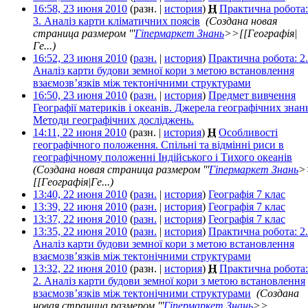
16:58, 23 июня 2010
(разн. |
история
)
Н
Практична робота:
3. Аналіз карти кліматичних поясів
‎
(Создана новая
страница размером '''
Гіпермаркет Знань
>>[[Географія|
Ге...)
16:52, 23 июня 2010
(
разн.
|
история
)
Практична робота: 2.
Аналіз карти будови земної кори з метою встановлення
взаємозв’язків між тектонічними структурами
‎
16:50, 23 июня 2010
(
разн.
|
история
)
Предмет вивчення
Географії материків і океанів. Джерела географічних знань
Методи географічних досліджень.
‎
14:11, 22 июня 2010
(разн. |
история
)
Н
Особливості
географічного положення. Спільні та відмінні риси в
географічному положенні Індійського і Тихого океанів
‎
(Создана новая страница размером '''
Гіпермаркет Знань
>
[[Географія|Ге...)
13:40, 22 июня 2010
(
разн.
|
история
)
Географія 7 клас
‎
13:39, 22 июня 2010
(
разн.
|
история
)
Географія 7 клас
‎
13:37, 22 июня 2010
(
разн.
|
история
)
Географія 7 клас
‎
13:35, 22 июня 2010
(
разн.
|
история
)
Практична робота: 2.
Аналіз карти будови земної кори з метою встановлення
взаємозв’язків між тектонічними структурами
‎
13:32, 22 июня 2010
(разн. |
история
)
Н
Практична робота:
2. Аналіз карти будови земної кори з метою встановлення
взаємозв’язків між тектонічними структурами
‎
(Создана
новая страница размером '''
Гіпермаркет Знань
>>