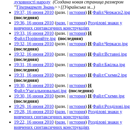
духовності народу
‎
(Создана новая страница размером
'''
Гіпермаркет Знань
>>[[Українська м...)
19:37, 16 июня 2010
(разн. |
история
)
Н
Файл:Черкаси2.jpg
(последняя)
19:36, 16 июня 2010
(
разн.
|
история
)
Розділові знаки у
вивчених синтаксичних конструкціях
‎
19:33, 16 июня 2010
(разн. |
история
)
Н
Файл:Порівняйте.jpg
‎
(последняя)
19:32, 16 июня 2010
(разн. |
история
)
Н
Файл:Черкаси.jpg
‎
(последняя)
19:32, 16 июня 2010
(разн. |
история
)
Н
Файл:Вставні.jpg
‎
(последняя)
19:31, 16 июня 2010
(разн. |
история
)
Н
Файл:Бжілка.jpg
‎
(последняя)
19:31, 16 июня 2010
(разн. |
история
)
Н
Файл:Схеми2.jpg
‎
(последняя)
19:30, 16 июня 2010
(разн. |
история
)
Н
Файл:Узагальнювальні.jpg
‎
(последняя)
19:30, 16 июня 2010
(разн. |
история
)
Н
Файл:Схеми.jpg
‎
(последняя)
19:29, 16 июня 2010
(разн. |
история
)
Н
Файл:Розділові.jpg
19:28, 16 июня 2010
(
разн.
|
история
)
Розділові знаки у
вивчених синтаксичних конструкціях
‎
19:22, 16 июня 2010
(
разн.
|
история
)
Розділові знаки у
вивчених синтаксичних конструкціях
‎