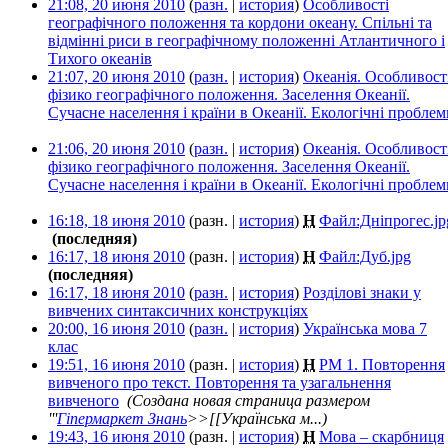
21:08, 20 июня 2010
(
разн.
|
история
)
Особливості
географічного положення та кордони океану. Спільні та
відмінні риси в географічному положенні Атлантичного і
Тихого океанів
‎
21:07, 20 июня 2010
(
разн.
|
история
)
Океанія. Особливост
фізико географічного положення. Заселення Океанії.
Сучасне населення і країни в Океанії. Екологічні проблем
21:06, 20 июня 2010
(
разн.
|
история
)
Океанія. Особливост
фізико географічного положення. Заселення Океанії.
Сучасне населення і країни в Океанії. Екологічні проблем
16:18, 18 июня 2010
(разн. |
история
)
Н
Файл:Дніпрогес.jp
‎
(последняя)
16:17, 18 июня 2010
(разн. |
история
)
Н
Файл:Дуб.jpg
‎
(последняя)
16:17, 18 июня 2010
(
разн.
|
история
)
Розділові знаки у
вивчених синтаксичних конструкціях
‎
20:00, 16 июня 2010
(
разн.
|
история
)
Українська мова 7
клас
‎
19:51, 16 июня 2010
(разн. |
история
)
Н
РМ 1. Повторення
вивченого про текст. Повторення та узагальнення
вивченого
‎
(Создана новая страница размером
'''
Гіпермаркет Знань
>>[[Українська м...)
19:43, 16 июня 2010
(разн. |
история
)
Н
Мова – скарбниця