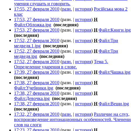
умения слушать и говорить.
‎
17:55, 27 февраля 2010
(
разн.
|
история
)
Російська мова 2
клас
‎
17:53, 27 февраля 2010
(разн. |
история
)
Н
Файл:Обложка.jpg
‎
(последняя)
17:53, 27 февраля 2010
(разн. |
история
)
Н
Файл:Книги.jpg
(последняя)
17:52, 27 февраля 2010
(разн. |
история
)
Н
Файл:Три
медведя.1.jpg
‎
(последняя)
17:52, 27 февраля 2010
(разн. |
история
)
Н
Файл:Три
медведя.jpg
‎
(последняя)
17:52, 27 февраля 2010
(
разн.
|
история
)
Тема 5.
Определение ударения в слове.
‎
17:39, 27 февраля 2010
(разн. |
история
)
Н
Файл:Чашка.jpg
(последняя)
17:38, 27 февраля 2010
(разн. |
история
)
Н
Файл:Учебники.jpg
‎
(последняя)
17:38, 27 февраля 2010
(разн. |
история
)
Н
Файл:Девочка.jpg
‎
(последняя)
17:38, 27 февраля 2010
(разн. |
история
)
Н
Файл:Вещи.jpg
‎
(последняя)
17:32, 27 февраля 2010
(
разн.
|
история
)
Различие на слух,
воспроизведение интонационных особенностей. Членени
слов на слоги
‎
17:23, 27 февраля 2010
(разн. |
история
)
Н