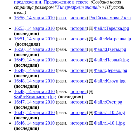
предложении. Предложение в тексте
‎
(Создана новая
страница размером '''
Гипермаркет знаний
>>[[Русский
язы...)
16:56, 14 марта 2010
(
разн.
|
история
)
Російська мова 2 кла
16:53, 14 марта 2010
(разн. |
история
)
Н
Файл:Тарелка.jpg
‎
(последняя)
16:51, 14 марта 2010
(разн. |
история
)
Н
Файл:Матрешка.j
‎
(последняя)
16:50, 14 марта 2010
(разн. |
история
)
Н
Файл:Цветы.jpg
‎
(последняя)
16:49, 14 марта 2010
(разн. |
история
)
Н
Файл:Первый.jpg
‎
(последняя)
16:49, 14 марта 2010
(разн. |
история
)
Н
Файл:Дерево.jpg
‎
(последняя)
16:48, 14 марта 2010
(разн. |
история
)
Н
Файл:Клоун.jpg
‎
(последняя)
16:48, 14 марта 2010
(разн. |
история
)
Н
Файл:Компьютер.jpg
‎
(последняя)
16:47, 14 марта 2010
(разн. |
история
)
Н
Файл:Счет.jpg
‎
(последняя)
16:47, 14 марта 2010
(разн. |
история
)
Н
Файл:1-10.2.jpg
‎
(последняя)
16:46, 14 марта 2010
(разн. |
история
)
Н
Файл:1-10.1.jpg
‎
(последняя)