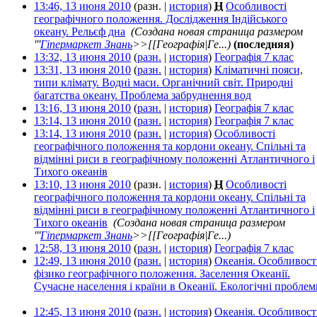
13:46, 13 июня 2010
(разн. |
история
)
Н
Особливості
географічного положення. Дослідження Індійського
океану. Рельєф дна
‎
(Создана новая страница размером
'''
Гіпермаркет Знань
>>[[Географія|Ге...)
(последняя)
13:32, 13 июня 2010
(
разн.
|
история
)
Географія 7 клас
‎
13:31, 13 июня 2010
(
разн.
|
история
)
Кліматичні пояси,
типи клімату. Водні маси. Органічний світ. Природні
багатства океану. Проблема забруднення вод
‎
13:16, 13 июня 2010
(
разн.
|
история
)
Географія 7 клас
‎
13:14, 13 июня 2010
(
разн.
|
история
)
Географія 7 клас
‎
13:14, 13 июня 2010
(
разн.
|
история
)
Особливості
географічного положення та кордони океану. Спільні та
відмінні риси в географічному положенні Атлантичного і
Тихого океанів
‎
13:10, 13 июня 2010
(разн. |
история
)
Н
Особливості
географічного положення та кордони океану. Спільні та
відмінні риси в географічному положенні Атлантичного і
Тихого океанів
‎
(Создана новая страница размером
'''
Гіпермаркет Знань
>>[[Географія|Ге...)
12:58, 13 июня 2010
(
разн.
|
история
)
Географія 7 клас
‎
12:49, 13 июня 2010
(
разн.
|
история
)
Океанія. Особливост
фізико географічного положення. Заселення Океанії.
Сучасне населення і країни в Океанії. Екологічні проблем
12:45, 13 июня 2010
(
разн.
|
история
)
Океанія. Особливост