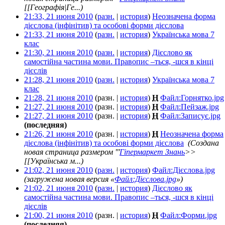
[[Географія|Ге...)
21:33, 21 июня 2010
(
разн.
|
история
)
Неозначена форма
дієслова (інфінітив) та особові форми дієслова
‎
21:33, 21 июня 2010
(
разн.
|
история
)
Українська мова 7
клас
‎
21:30, 21 июня 2010
(
разн.
|
история
)
Дієслово як
самостійна частина мови. Правопис –ться, -шся в кінці
дієслів
‎
21:28, 21 июня 2010
(
разн.
|
история
)
Українська мова 7
клас
‎
21:28, 21 июня 2010
(разн. |
история
)
Н
Файл:Горнятко.jpg
21:27, 21 июня 2010
(разн. |
история
)
Н
Файл:Пейзаж.jpg
‎
21:27, 21 июня 2010
(разн. |
история
)
Н
Файл:Записує.jpg
‎
(последняя)
21:26, 21 июня 2010
(разн. |
история
)
Н
Неозначена форма
дієслова (інфінітив) та особові форми дієслова
‎
(Создана
новая страница размером '''
Гіпермаркет Знань
>>
[[Українська м...)
21:02, 21 июня 2010
(
разн.
|
история
)
Файл:Дієслова.jpg
‎
(загружена новая версия «
Файл:Дієслова.jpg
»)
21:02, 21 июня 2010
(
разн.
|
история
)
Дієслово як
самостійна частина мови. Правопис –ться, -шся в кінці
дієслів
‎
21:00, 21 июня 2010
(разн. |
история
)
Н
Файл:Форми.jpg
‎
(последняя)