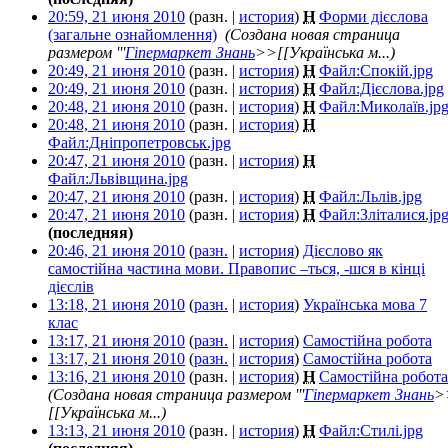
20:59, 21 июня 2010
(разн. |
история
)
Н
Форми дієслова
(загальне ознайомлення)
‎
(Создана новая страница
размером '''
Гіпермаркет Знань
>>[[Українська м...)
20:49, 21 июня 2010
(разн. |
история
)
Н
Файл:Спокій.jpg
‎
20:49, 21 июня 2010
(разн. |
история
)
Н
Файл:Дієслова.jpg
‎
20:48, 21 июня 2010
(разн. |
история
)
Н
Файл:Миколаїв.jp
20:48, 21 июня 2010
(разн. |
история
)
Н
Файл:Дніпропетровськ.jpg
‎
20:47, 21 июня 2010
(разн. |
история
)
Н
Файл:Львівщина.jpg
‎
20:47, 21 июня 2010
(разн. |
история
)
Н
Файл:Льлів.jpg
‎
20:47, 21 июня 2010
(разн. |
история
)
Н
Файл:Зліталися.jp
(последняя)
20:46, 21 июня 2010
(
разн.
|
история
)
Дієслово як
самостійна частина мови. Правопис –ться, -шся в кінці
дієслів
‎
13:18, 21 июня 2010
(
разн.
|
история
)
Українська мова 7
клас
‎
13:17, 21 июня 2010
(
разн.
|
история
)
Самостійна робота
‎
13:17, 21 июня 2010
(
разн.
|
история
)
Самостійна робота
‎
13:16, 21 июня 2010
(разн. |
история
)
Н
Самостійна робота
(Создана новая страница размером '''
Гіпермаркет Знань
>
[[Українська м...)
13:13, 21 июня 2010
(разн. |
история
)
Н
Файл:Стилі.jpg
‎