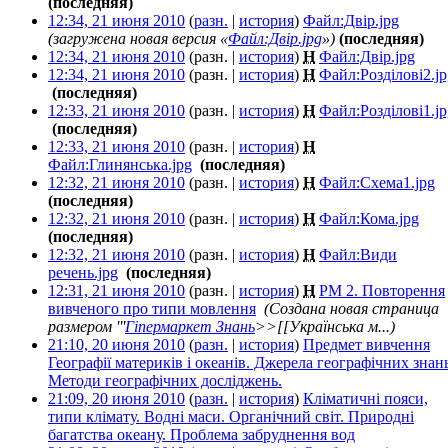
(последняя)
12:34, 21 июня 2010
(
разн.
|
история
)
Файл:Двір.jpg
‎
(загружена новая версия «
Файл:Двір.jpg
»)
(последняя)
12:34, 21 июня 2010
(разн. |
история
)
Н
Файл:Двір.jpg
‎
12:34, 21 июня 2010
(разн. |
история
)
Н
Файл:Розділові2.jp
‎
(последняя)
12:33, 21 июня 2010
(разн. |
история
)
Н
Файл:Розділові1.jp
‎
(последняя)
12:33, 21 июня 2010
(разн. |
история
)
Н
Файл:Глинянська.jpg
‎
(последняя)
12:32, 21 июня 2010
(разн. |
история
)
Н
Файл:Схема1.jpg
‎
(последняя)
12:32, 21 июня 2010
(разн. |
история
)
Н
Файл:Кома.jpg
‎
(последняя)
12:32, 21 июня 2010
(разн. |
история
)
Н
Файл:Види
речень.jpg
‎
(последняя)
12:31, 21 июня 2010
(разн. |
история
)
Н
РМ 2. Повторення
вивченого про типи мовлення
‎
(Создана новая страница
размером '''
Гіпермаркет Знань
>>[[Українська м...)
21:10, 20 июня 2010
(
разн.
|
история
)
Предмет вивчення
Географії материків і океанів. Джерела географічних знань
Методи географічних досліджень.
‎
21:09, 20 июня 2010
(
разн.
|
история
)
Кліматичні пояси,
типи клімату. Водні маси. Органічний світ. Природні
багатства океану. Проблема забруднення вод
‎