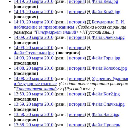
14:19, 20 марта 2010
(разн. |
история
)
Н
Файл:Кем.jpg
‎
(последняя)
14:19, 20 марта 2010
(разн. |
история
)
Н
Файл:Кем2.jpg
‎
(последняя)
14:19, 20 марта 2010
(разн. |
история
)
Н
Безударные Е, И.
наблюдение за правописанием
‎
(Создана новая страница
размером '''
Гипермаркет знаний
>>[[Русский язы...)
14:09, 20 марта 2010
(разн. |
история
)
Н
Файл:Овечка.jpg
‎
(последняя)
14:09, 20 марта 2010
(разн. |
история
)
Н
Файл:Ступеньки.jpg
‎
(последняя)
14:09, 20 марта 2010
(разн. |
история
)
Н
Файл:Горы.jpg
‎
(последняя)
14:08, 20 марта 2010
(разн. |
история
)
Н
Файл:Колобок.jpg
‎
(последняя)
14:08, 20 марта 2010
(разн. |
история
)
Н
Ударение. Ударны
и безударные гласные
‎
(Создана новая страница размеро
'''
Гипермаркет знаний
>>[[Русский язы...)
13:59, 20 марта 2010
(разн. |
история
)
Н
Файл:Кот2.jpg
‎
(последняя)
13:59, 20 марта 2010
(разн. |
история
)
Н
Файл:Спячка.jpg
‎
(последняя)
13:58, 20 марта 2010
(разн. |
история
)
Н
Файл:Час2.jpg
‎
(последняя)
13:58, 20 марта 2010
(разн. |
история
)
Н
Файл:Проверь