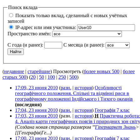
Поиск вклада
Показать только вклад, сделанный с новых учётных
записей
IP-адрес или имя участника:
Пространство имён:
С года (и ранее):
С месяца (и ранее):
(
недавние
|
старейшие
) Просмотреть (
более новых 500
|
более
старых 500
) (
20
|
50
|
100
|
250
|
500
)
17:09, 23 июня 2010
(
разн.
|
история
)
Особливості
географічного положення. Спільні та відмінні риси в
географічному положенні Індійського і Тихого океанів
‎
(последняя)
17:04, 23 июня 2010
(
разн.
|
история
)
Географія 7 клас
‎
17:03, 23 июня 2010
(разн. |
история
)
Н
Практична робота:
4. Аналіз карти географічних поясів і природних зон світ
(Создана новая страница размером '''
Гіпермаркет Знань
>
[[Географія|Ге...)
17:00, 23 июня 2010
(
разн.
|
история
)
Географія 7 клас
‎