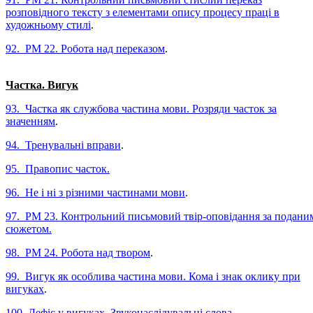
розповідного тексту з елементами опису процесу праці в
художньому стилі
.
92. РМ 22. Робота над переказом
.
Частка. Вигук
93. Частка як службова частина мови. Розряди часток за
значенням
.
94. Тренувальні вправи
.
95. Правопис часток.
96. Не і ні з різними частинами мови
.
97. РМ 23. Контрольний письмовий твір-оповідання за подани
сюжетом.
98. РМ 24. Робота над твором
.
99. Вигук як особлива частина мови. Кома і знак оклику при
вигуках
.
100. Дефіс у вигуках. Звуконаслідувальні слова
.