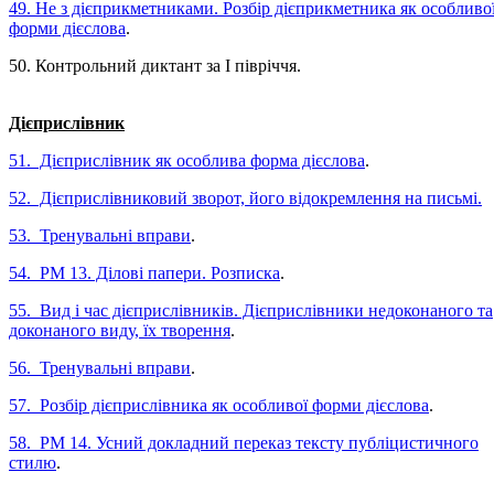
49. Не з дієприкметниками. Розбір дієприкметника як особливо
форми дієслова
.
50. Контрольний диктант за І півріччя.
Дієприслівник
51. Дієприслівник як особлива форма дієслова
.
52. Дієприслівниковий зворот, його відокремлення на письмі.
53. Тренувальні вправи
.
54. РМ 13. Ділові папери. Розписка
.
55. Вид і час дієприслівників. Дієприслівники недоконаного та
доконаного виду, їх творення
.
56. Тренувальні вправи
.
57. Розбір дієприслівника як особливої форми дієслова
.
58. РМ 14. Усний докладний переказ тексту публіцистичного
стилю
.