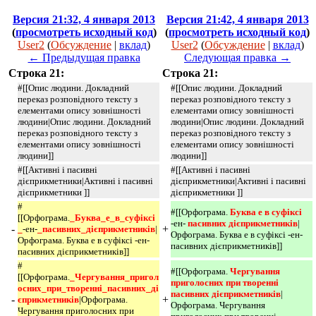
Версия 21:32, 4 января 2013
Версия 21:42, 4 января 2013
(
просмотреть исходный код
)
(
просмотреть исходный код
)
User2
(
Обсуждение
|
вклад
)
User2
(
Обсуждение
|
вклад
)
← Предыдущая правка
Следующая правка →
Строка 21:
Строка 21:
#[[Опис людини. Докладний
#[[Опис людини. Докладний
переказ розповідного тексту з
переказ розповідного тексту з
елементами опису зовнішності
елементами опису зовнішності
людини|Опис людини. Докладний
людини|Опис людини. Докладний
переказ розповідного тексту з
переказ розповідного тексту з
елементами опису зовнішності
елементами опису зовнішності
людини]]
людини]]
#[[Активні і пасивні
#[[Активні і пасивні
дієприкметники|Активні і пасивні
дієприкметники|Активні і пасивні
дієприкметники ]]
дієприкметники ]]
#
#[[Орфограма.
Буква е в суфіксі 
[[Орфограма.
_Буква_е_в_суфіксі
-ен-
пасивних дієприкметників
|
-
+
_
-ен-
_пасивних_дієприкметників
|
Орфограма. Буква е в суфіксі -ен-
Орфограма. Буква е в суфіксі -ен-
пасивних дієприкметників]]
пасивних дієприкметників]]
#
#[[Орфограма.
Чергування 
[[Орфограма.
_Чергування_пригол
приголосних при творенні 
осних_при_творенні_пасивних_ді
пасивних дієприкметників
|
-
+
єприкметників
|Орфограма.
Орфограма. Чергування
Чергування приголосних при