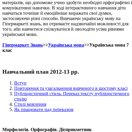
матеріалів, що допоможе учню здобути необхідні орфографічні 
комунікативні навички. В ході інтерактивного навчання діти
навчаться точніше й емоційніше виражати свої думки,
застосовуючи різні способи. Вивчаючи українську мову на
Гіпермаркеті знань, ви отримаєте надзвичайні можливості для
того, аби навчитися спілкуватися й оволодіти усіма рівнями
української мови.
Гіпермаркет Знань
>>
Українська мова
>>Українська мова 7
клас
Навчальний план 2012-13 рр.
Вступ
Повторення та узагальнення вивченого в шостому класі
Публіцистичний стиль. Переказ тексту публіцистичного
стилю
Стилі мовлення
Як працювати над переказом
Морфологія. Орфографія. Дієприкметник