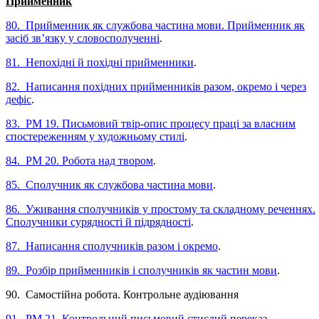
Прийменник
80. Прийменник як службова частина мови. Прийменник як
засіб зв’язку у словосполученні
.
81. Непохідні й похідні прийменники
.
82. Написання похідних прийменників разом, окремо і через
дефіс
.
83. РМ 19. Письмовий твір-опис процесу праці за власним
спостереженням у художньому стилі
.
84. РМ 20. Робота над твором
.
85. Сполучник як службова частина мови
.
86. Уживання сполучників у простому та складному реченнях.
Сполучники сурядності й підрядності
.
87. Написання сполучників разом і окремо
.
89. Розбір прийменників і сполучників як частин мови
.
90. Самостійна робота. Контрольне аудіювання
91. РМ 21. Контрольний письмовий стислий переказ