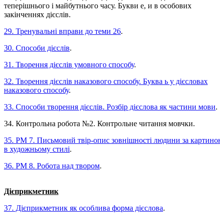
теперішнього і майбутнього часу. Букви е, и в особових
закінченнях дієслів.
29. Тренувальні вправи до теми 26
.
30. Способи дієслів
.
31. Творення дієслів умовного способу
.
32. Творення дієслів наказового способу. Буква ь у дієсловах
наказового способу
.
33. Способи творення дієслів. Розбір дієслова як частини мови
.
34. Контрольна робота №2. Контрольне читання мовчки.
35. РМ 7. Письмовий твір-опис зовнішності людини за картин
в художньому стилі
.
36. РМ 8. Робота над твором
.
Дієприкметник
37. Дієприкметник як особлива форма дієслова
.