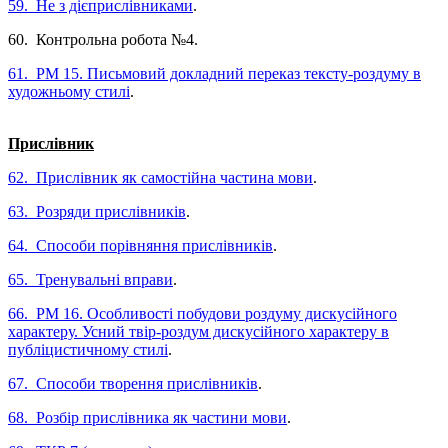
59. Не з дієприслівниками
.
60. Контрольна робота №4.
61. РМ 15. Письмовий докладний переказ тексту-роздуму в
художньому стилі
.
Прислівник
62. Прислівник як самостійна частина мови
.
63. Розряди прислівників
.
64. Способи порівняння прислівників
.
65. Тренувальні вправи
.
66. РМ 16. Особливості побудови роздуму дискусійного
характеру. Усний твір-роздум дискусійного характеру в
публіцистичному стилі
.
67. Способи творення прислівників
.
68. Розбір прислівника як частини мови
.