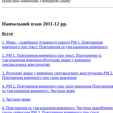
Надіслано читачами з інтернет-сайту
Навчальний план 2011-12 рр.
Вступ
1. Мова – скарбниця духовності народу
.
РМ 1. Повторення
вивченого про текст. Повторення та узагальнення вивченого
2. РМ 1. Повторення вивченого про текст. Повторення та
узагальнення вивченого
Розділові знаки у вивчених
синтаксичних конструкціях
3. Розділові знаки у вивчених синтаксичних конструкціях.
РМ 2
Повторення вивченого про типи мовлення
4. РМ 2. Повторення вивченого про типи мовлення
.
Повторенн
та узагальнення вивченого. Частини мови
5. Частини мови
6. Повторення та узагальнення вивченого. Частини мови
Вивчен
групи орфограм
.
РМ 3. Повторення вивченого про стилі