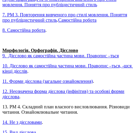
мовлення. Поняття про публіцистичний стиль
7. РМ 3. Повторення вивченого про стилі мовлення. Поняття
про публіцистичний стиль
.
Самостійна робота
8. Самостійна робота
.
Морфологія. Орфографія. Дієслово
9. Дієслово як самостійна частина мови. Правопис –ться
10. Дієслово як самостійна частина мови. Правопис –ться, -шся 
кінці дієслів
.
11. Форми дієслова (загальне ознайомлення)
.
12.
Неозначена форма дієслова (інфінітив) та особові форми
дієслова
.
13. РМ 4. Складний план власного висловлювання. Різновиди
читання. Ознайомлювальне читання.
14. Не з дієсловами
.
15. Вид дієслова
.