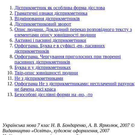
Дієприкметник як особлива форма дієслова
Граматичні ознаки дієприкметника
Відмінювання дієприкметників
Дієприкметниковий зворот
Опис людини. Докладний переказ розповідного тексту з
елементами опису зовнішності людини
Активні і пасивні дієприкметники
Орфограма. Буква е в суфіксі -ен- пасивних
дієприкметників
Орфограма. Чергування приголосних при творенні
пасивних дієприкметників
Буква и у дієприкметниках
Твір-опис зовнішності людини
Не з дієприкметниками
Орфограма Не з дієприкметниками: несплачений рахунок
не бачена досі краса
Безособові дієслівні форми на -но, -то
Українська мова 7 клас Н. В. Бондаренко, А. В. Ярмолюк, 2007 ©
Видавництво «Освіта», художнє оформлення, 2007