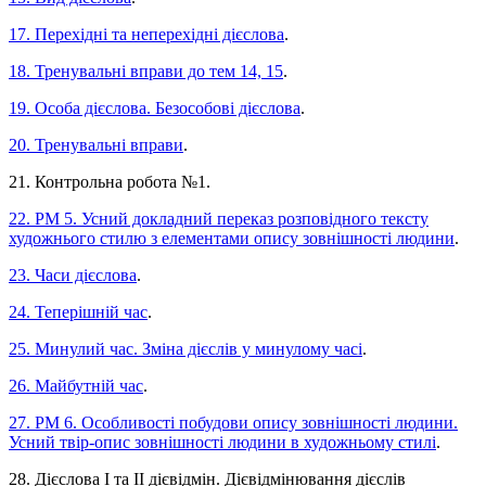
17. Перехідні та неперехідні дієслова
.
18. Тренувальні вправи до тем 14, 15
.
19. Особа дієслова. Безособові дієслова
.
20. Тренувальні вправи
.
21. Контрольна робота №1.
22. РМ 5. Усний докладний переказ розповідного тексту
художнього стилю з елементами опису зовнішності людини
.
23. Часи дієслова
.
24. Теперішній час
.
25. Минулий час. Зміна дієслів у минулому часі
.
26. Майбутній час
.
27. РМ 6. Особливості побудови опису зовнішності людини.
Усний твір-опис зовнішності людини в художньому стилі
.
28. Дієслова І та ІІ дієвідмін. Дієвідмінювання дієслів