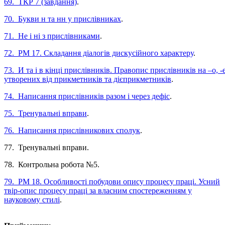
69. ТКР 7 (завдання)
.
70. Букви н та нн у прислівниках
.
71. Не і ні з прислівниками
.
72. РМ 17. Складання діалогів дискусійного характеру
.
73. И та і в кінці прислівників. Правопис прислівників на –о, -е
утворених від прикметників та дієприкметників
.
74. Написання прислівників разом і через дефіс
.
75. Тренувальні вправи
.
76. Написання прислівникових сполук
.
77. Тренувальні вправи.
78. Контрольна робота №5.
79. РМ 18. Особливості побудови опису процесу праці. Усний
твір-опис процесу праці за власним спостереженням у
науковому стилі
.