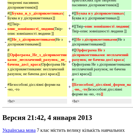
приголосних при творенні
творенні пасивних
пасивних дієприкметників]]
дієприкметників]]
#[[
Буква_и_у_дієприкметниках
|
#[[
Буква и у дієприкметниках
|
-
+
Буква и у дієприкметниках]]
Буква и у дієприкметниках]]
#[[Твір-
#[[Твір-
опис зовнішності людини
|
-
+
опис_зовнішності_людини
|Твір-
Твір-опис зовнішності людини ]]
опис зовнішності людини ]]
#[[
Не_з_дієприкметниками
|Не з
#[[
Не з дієприкметниками
|Не з
-
+
дієприкметниками]]
дієприкметниками]]
#
#[[
Орфограма Не з 
[[
Орфограма_Не_з_дієприкметни
дієприкметниками
:
несплачений 
ками
:
_несплачений_рахунок
;
_не_
рахунок
;
не бачена досі краса
|
-
+
бачена_досі_краса
|Орфограма Не
Орфограма Не з дієприкметниками:
з дієприкметниками: несплачений
несплачений рахунок; не бачена
рахунок; не бачена досі краса]]
досі краса]]
#
#Безособові дієслівні форми на
[[Безособові_дієслівні_форми_на
-
+
-но, -то
_-но,_-то|
Безособові дієслівні
форми на -но, -то
]]
<br>
<br>
Версия 21:42, 4 января 2013
Українська мова
7 клас містить велику кількість навчальних