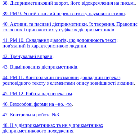
38. Дієприкметниковий зворот, його відокремлення на письмі
.
39. РМ 9. Усний стислий переказ тексту наукового стилю
.
40. Активні та пасивні дієприкметники, їх творення. Правопис
голосних і приголосних у суфіксах дієприкметників
.
41. РМ 10. Складання діалогів, що доповнюють текст;
пов'язаний із характеристикою людини
.
42. Тренувальні вправи
.
43. Відмінювання дієприкметників
.
44. РМ 11. Контрольний письмовий докладний переказ
розповідного тексту з елементами опису зовнішності людини
.
45. РМ 12. Робота над переказом
.
46. Безособові форми на –но, -то
.
47. Контрольна робота №3.
48. Н у дієприкметниках та нн у прикметниках
дієприкметникового походження
.